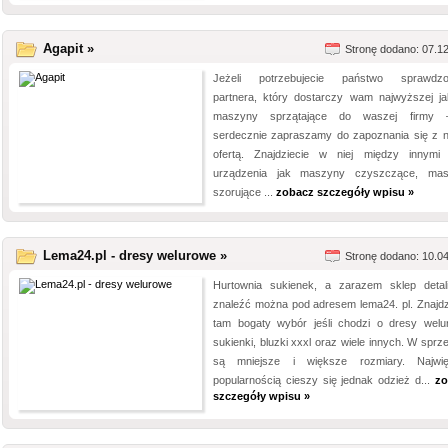
Agapit »
Stronę dodano: 07.1
Jeżeli potrzebujecie państwo sprawdzo
partnera, który dostarczy wam najwyższej ja
maszyny sprzątające do waszej firmy 
serdecznie zapraszamy do zapoznania się z 
ofertą. Znajdziecie w niej między innymi 
urządzenia jak maszyny czyszczące, ma
szorujące ...
zobacz szczegóły wpisu »
Lema24.pl - dresy welurowe »
Stronę dodano: 10.0
Hurtownia sukienek, a zarazem sklep detal
znaleźć można pod adresem lema24. pl. Znajd
tam bogaty wybór jeśli chodzi o dresy welu
sukienki, bluzki xxxl oraz wiele innych. W sprz
są mniejsze i większe rozmiary. Najwi
popularnością cieszy się jednak odzież d...
zo
szczegóły wpisu »