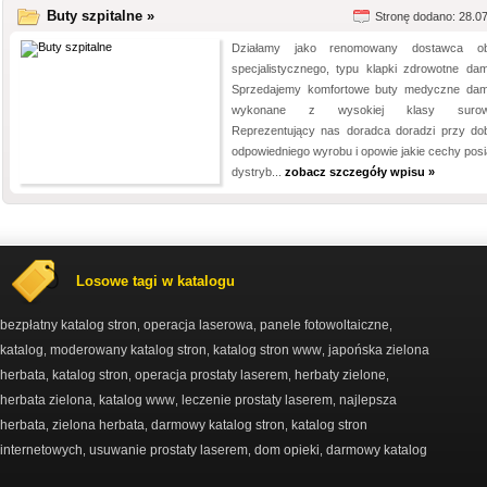
Buty szpitalne »
Stronę dodano: 28.0
Działamy jako renomowany dostawca ob
specjalistycznego, typu klapki zdrowotne dam
Sprzedajemy komfortowe buty medyczne dam
wykonane z wysokiej klasy surow
Reprezentujący nas doradca doradzi przy do
odpowiedniego wyrobu i opowie jakie cechy posi
dystryb...
zobacz szczegóły wpisu »
Losowe tagi w katalogu
bezpłatny katalog stron
operacja laserowa
panele fotowoltaiczne
,
,
,
katalog
moderowany katalog stron
katalog stron www
japońska zielona
,
,
,
herbata
katalog stron
operacja prostaty laserem
herbaty zielone
,
,
,
,
herbata zielona
katalog www
leczenie prostaty laserem
najlepsza
,
,
,
herbata
zielona herbata
darmowy katalog stron
katalog stron
,
,
,
internetowych
usuwanie prostaty laserem
dom opieki
darmowy katalog
,
,
,