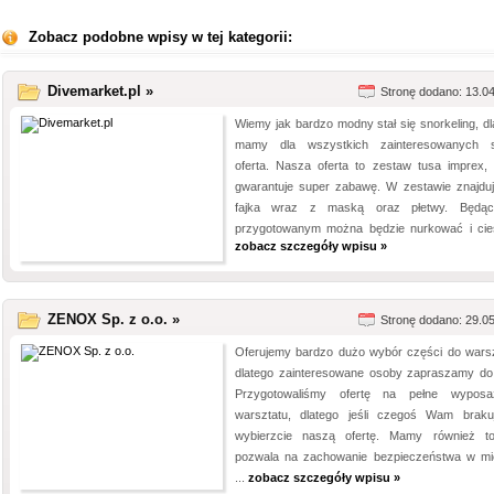
Zobacz podobne wpisy w tej kategorii:
Divemarket.pl »
Stronę dodano: 13.0
Wiemy jak bardzo modny stał się snorkeling, dl
mamy dla wszystkich zainteresowanych 
oferta. Nasza oferta to zestaw tusa imprex, 
gwarantuje super zabawę. W zestawie znajduj
fajka wraz z maską oraz płetwy. Będąc
przygotowanym można będzie nurkować i cies
zobacz szczegóły wpisu »
ZENOX Sp. z o.o. »
Stronę dodano: 29.0
Oferujemy bardzo dużo wybór części do warsz
dlatego zainteresowane osoby zapraszamy do
Przygotowaliśmy ofertę na pełne wyposa
warsztatu, dlatego jeśli czegoś Wam braku
wybierzcie naszą ofertę. Mamy również t
pozwala na zachowanie bezpieczeństwa w mi
...
zobacz szczegóły wpisu »