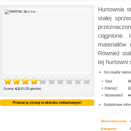
Hurtownia s
stałej sprz
przeznaczon
ciągnione. 
materiałów
Również sta
tej hurtowni
Szczegóły wpisu
Tytuł:
S
Kliknięć:
2
Ocena:
4.2
/10 (25 głosów)
Wyświetleń:
4
Promuj tą stronę w okienku reklamowym!
Dodatkowe info
Słowa kluczowe:
Kategorie: