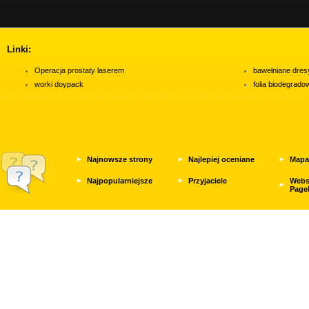
Linki:
Operacja prostaty laserem
bawełniane dres
worki doypack
folia biodegrad
Najnowsze strony
Najlepiej oceniane
Mapa
Najpopularniejsze
Przyjaciele
Webs
Page