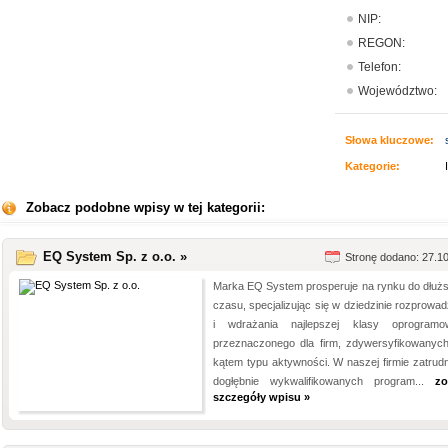
NIP:
REGON:
Telefon:
Województwo:
Słowa kluczowe:
Kategorie:
Zobacz podobne wpisy w tej kategorii:
EQ System Sp. z o.o. »
Stronę dodano: 27.1
Marka EQ System prosperuje na rynku do dłuż
czasu, specjalizując się w dziedzinie rozprowad
i wdrażania najlepszej klasy oprogramo
przeznaczonego dla firm, zdywersyfikowanyc
kątem typu aktywności. W naszej firmie zatrud
dogłębnie wykwalifikowanych program...
zo
szczegóły wpisu »