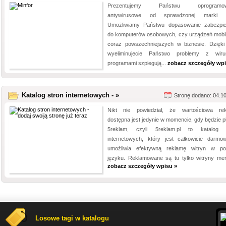
Prezentujemy Państwu oprogramow
antywirusowe od sprawdzonej marki E
Umożliwiamy Państwu dopasowanie zabezpi
do komputerów osobowych, czy urządzeń mobi
coraz powszechniejszych w biznesie. Dzięk
wyeliminujecie Państwo problemy z wiru
programami szpiegują...
zobacz szczegóły wpi
Katalog stron internetowych - »
Stronę dodano: 04.1
Nikt nie powiedział, że wartościowa re
dostępna jest jedynie w momencie, gdy będzie pł
5reklam, czyli 5reklam.pl to katalog 
internetowych, który jest całkowicie darmo
umożliwia efektywną reklamę witryn w po
języku. Reklamowane są tu tylko witryny mery
zobacz szczegóły wpisu »
Losowe tagi w katalogu