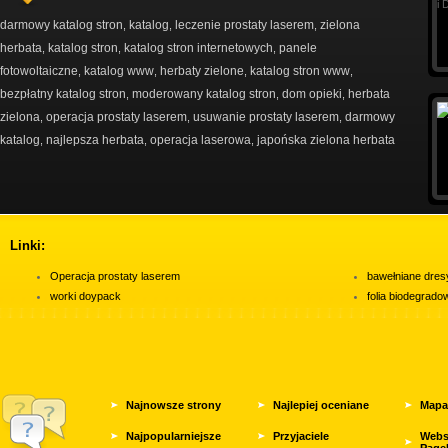
darmowy katalog stron
katalog
leczenie prostaty laserem
zielona
,
,
,
herbata
katalog stron
katalog stron internetowych
panele
,
,
,
fotowoltaiczne
katalog www
herbaty zielone
katalog stron www
,
,
,
,
bezpłatny katalog stron
moderowany katalog stron
dom opieki
herbata
,
,
,
zielona
operacja prostaty laserem
usuwanie prostaty laserem
darmowy
,
,
,
katalog
najlepsza herbata
operacja laserowa
japońska zielona herbata
,
,
,
Linki:
Operacja prostaty laserem
bawełniane dres
worki doypack
folia biodegrad
Najnowsze strony
Najlepiej oceniane
Mapa
Najpopularniejsze
Przyjaciele
Webs