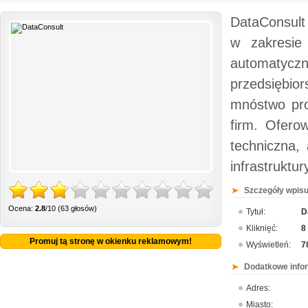
DataConsult 
w zakresie
automatycz
przedsiębior
mnóstwo pro
firm. Ofer
techniczna,
infrastruktu
Szczegóły wpisu
Ocena:
2.8
/10 (63 głosów)
Tytuł:
D
Kliknięć:
8
Promuj tą stronę w okienku reklamowym!
Wyświetleń:
7
Dodatkowe info
Adres:
Miasto: