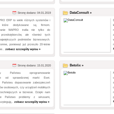
DataConsult »
Stronę dodano: 04.01.2019
RO ERP to wiele różnych systemów i
, które dedykowane są firmom.
wanie WAPRO trafia nie tylko do
 przedsiębiorców, ale również tych
największych podmiotów biznesowych.
romne, ponieważ już przeszło 20-letnie
e...
zobacz szczegóły wpisu »
Betolix »
Stronę dodano: 15.01.2020
jemy Państwu oprogramowanie
owe od sprawdzonej marki Eset.
y Państwu dopasowanie zabezpieczeń
ów osobowych, czy urządzeń mobilnych
echniejszych w biznesie. Dzięki nam
ecie Państwo problemy z wirusami,
zpiegują...
zobacz szczegóły wpisu »