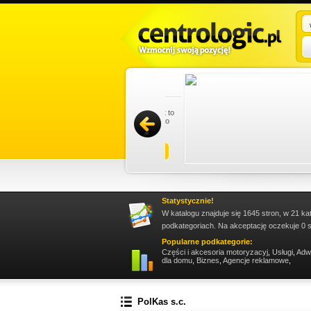
sługę trzeba zareklamować się w sieci. Jest to
owywać i docierać z propozycjami do wielkiego
Promuj stronę w okienku!
Statystycznie!
W katalogu znajduje się 1645 stron, w 21 ka
podkategoriach. Na akceptację oczekuje 0 s
Popularne podkategorie:
Części i akcesoria motoryzacyj
,
Usługi
,
Adw
dla domu
,
Biznes
,
Agencje reklamowe
,
PolKas s.c.