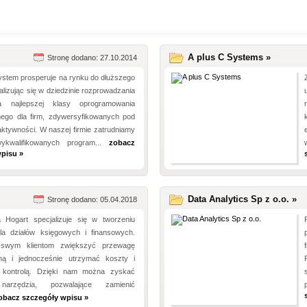
A plus C Systems »
Stronę dodano: 27.10.2014
stem prosperuje na rynku do dłuższego
alizując się w dziedzinie rozprowadzania
a najlepszej klasy oprogramowania
ego dla firm, zdywersyfikowanych pod
ktywności. W naszej firmie zatrudniamy
wykwalifikowanych program...
zobacz
pisu »
Data Analytics Sp z o.o. »
Stronę dodano: 05.04.2018
 Hogart specjalizuje się w tworzeniu
la działów księgowych i finansowych.
swym klientom zwiększyć przewagę
ną i jednocześnie utrzymać koszty i
 kontrolą. Dzięki nam można zyskać
 narzędzia, pozwalające zamienić
obacz szczegóły wpisu »