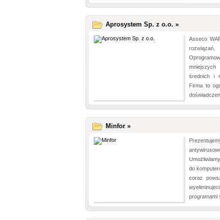
Aprosystem Sp. z o.o. »
Asseco WAP
rozwiązań
Oprogramo
mniejszych
średnich i 
Firma to og
doświadczeni
Minfor »
Prezentu
antywirus
Umożliwiam
do komputer
coraz powsz
wyeliminuj
programami s