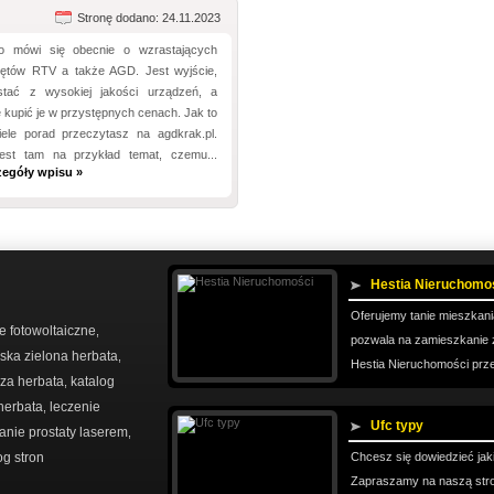
Stronę dodano: 24.11.2023
o mówi się obecnie o wzrastających
ętów RTV a także AGD. Jest wyjście,
stać z wysokiej jakości urządzeń, a
 kupić je w przystępnych cenach. Jak to
ele porad przeczytasz na agdkrak.pl.
est tam na przykład temat, czemu...
zegóły wpisu »
Hestia Nieruchomo
Oferujemy tanie mieszkani
e fotowoltaiczne
,
pozwala na zamieszkanie z
ska zielona herbata
,
Hestia Nieruchomości prz
sza herbata
katalog
,
herbata
leczenie
,
Ufc typy
nie prostaty laserem
,
og stron
Chcesz się dowiedzieć jak
Zapraszamy na naszą stro