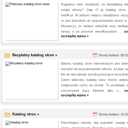
Pragniesz mieć możliwość na nieodpłatną re
swojej witryny? Daje Ci ją katalog stro
emklik.pl. W jednym miejscu odnajdziesz wszy
co jest potrzebne do wypromowania strony w s
Wystarczy, że dodasz odnośnik oraz niedługi
strony, a po procesie weryfikacyjnym, ...
zo
szczegóły wpisu »
Bezpłatny katalog stron »
Stronę dodano: 09.0
Elitarny katalog stron internetowych jest jed
narzędzi do pozycjonowania witryny. Za jego s
link do niej zajmuje wysoką pozycję w wyszukiw
Zatem właściwy katalog www mocno wpły
zwiększenie ruchu na stronie. To przekłada s
rozszerzenie bazy klientów albo o...
zo
szczegóły wpisu »
Katalog stron »
Stronę dodano: 10.0
Potrzebujesz metody, aby poprawić zasięgi s