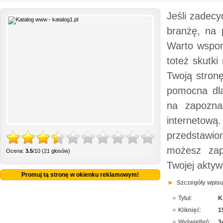
Jeśli zadecy
branżę, na 
Warto wspom
toteż skutk
Twoją stronę
pomocna dl
na zapozna
internetow
przedstawio
możesz zap
Ocena:
3.5
/10 (21 głosów)
Twojej aktyw
Promuj tą stronę w okienku reklamowym!
Szczegóły wpisu
Tytuł:
K
Kliknięć:
1
Wyświetleń:
3