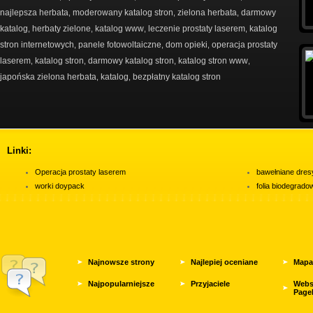
najlepsza herbata
moderowany katalog stron
zielona herbata
darmowy
,
,
,
katalog
herbaty zielone
katalog www
leczenie prostaty laserem
katalog
,
,
,
,
stron internetowych
panele fotowoltaiczne
dom opieki
operacja prostaty
,
,
,
laserem
katalog stron
darmowy katalog stron
katalog stron www
,
,
,
,
japońska zielona herbata
katalog
bezpłatny katalog stron
,
,
Linki:
Operacja prostaty laserem
bawełniane dres
worki doypack
folia biodegrad
Najnowsze strony
Najlepiej oceniane
Mapa
Najpopularniejsze
Przyjaciele
Webs
Page