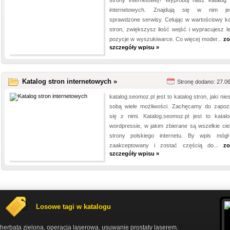
strony internetowej? Wypróbuj nasz katalog 
internetowych. Znajdują się w nim jed
sprawdzone serwisy. Celując w wartościowy ka
stron, zwiększysz ilość wejść i wypracujesz l
pozycje w wyszukiwarce. Co więcej moder...
zo
szczegóły wpisu »
Katalog stron internetowych »
Stronę dodano: 27.0
katalog.seomoz.pl jest to katalog stron, jaki nie
sobą wiele możliwości. Zachęcamy do zapoz
się z nimi. Katalog.seomoz.pl jest to katal
wordpressie, w jakim zbierane są wszelkie ci
strony polskiego internetu. By wpis móg
zaakceptowany i zostać częścią do...
zo
szczegóły wpisu »
Losowe tagi w katalogu
herbata zielona
operacja laserowa
usuwanie prostaty laserem
,
,
,