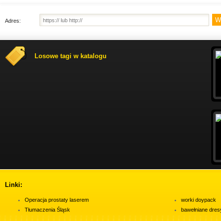
Adres:
Losowe tagi w katalogu
Linki:
Operacja prostaty laserem
worki doypack
Tłumaczenia Śląsk
bawełniane dres