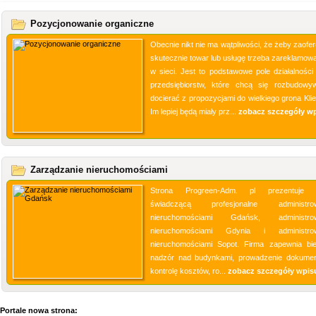
Pozycjonowanie organiczne
Obecnie nikt nie ma wątpliwości, że żeby zaofe
skutecznie towar lub usługę trzeba zareklamowa
w sieci. Jest to podstawowe pole działalności 
przedsiębiorstw, które chcą się rozbudowy
docierać z propozycjami do wielkiego grona Klie
Im lepiej będą miały prz...
zobacz szczegóły w
Zarządzanie nieruchomościami
Strona Progreen-Adm. pl prezentuje f
świadczącą profesjonalne administrow
nieruchomościami Gdańsk, administrow
nieruchomościami Gdynia i administrow
nieruchomościami Sopot. Firma zapewnia bi
nadzór nad budynkami, prowadzenie dokument
kontrolę kosztów, ro...
zobacz szczegóły wpis
Portale nowa strona: