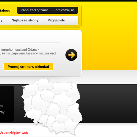
Panel zarządzania
Zarejestruj się
talogu!
ny
Najlepsze strony
Przyjaciele
e nieruchomościami Gdańsk,
Ob
t. Firma zapewnia bieżący nadzór nad
po
gr
Dat
Promuj stronę w okienku!
ny.
rny
nk/spam/błędny wpis!