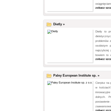
osiągnięciami
zobacz szc
Dietly »
Dietly to p
dietetyczn
problemów z
osobistym p
najszybciej
bowiem to w
zobacz szc
Paley European Institute sp. »
Cierpisz na
w kościach
innowacyjn
dolnych. P
postawienie 
zaawansowa
zobacz szc