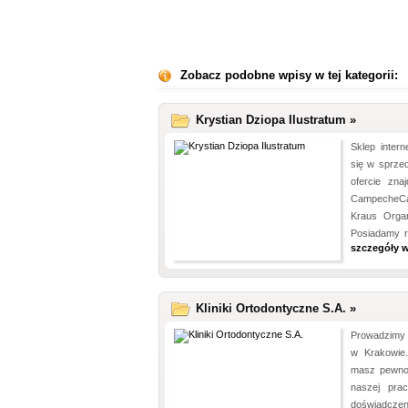
Zobacz podobne wpisy w tej kategorii:
Krystian Dziopa Ilustratum »
Sklep intern
się w sprze
ofercie zn
CampecheCa
Kraus Organ
Posiadamy ró
szczegóły w
Kliniki Ortodontyczne S.A. »
Prowadzimy 
w Krakowie.
masz pewnoś
naszej pra
doświadc