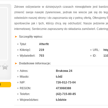
Zdrowe odżywianie w dzisiejszych czasach niewątpliwie jest bardz
zmienić swoje nawyki żywieniowe, jednak nie wiecie jak się do t
odwiedzin naszej strony i do zapoznania się z pełną ofertą. Oferujemy
sportowców jak i tych, którzy chcą się odchudzić. Nasze jedzenie je
internetowej. Serdecznie zapraszamy do składania zamówień. Catering di
Szczegóły wpisu:
Tytuł:
Afterfit
Kliknięć:
219
URL:
htt
Wyświetleń:
703
ID:
11
Dodatkowe informacje:
Adres:
Brukowa 24
Miasto:
Łódź
NIP:
726-012-73-04
!
REGON:
473068388
Telefon:
(42)-715-80-85
Województwo:
Łódzkie