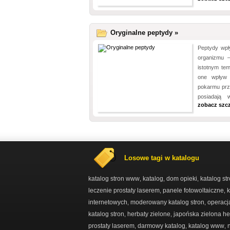
Oryginalne peptydy »
Peptydy wpł
organizmu 
istotnym te
one wpływ 
pokarmu prz
posiadają w
zobacz szc
Losowe tagi w katalogu
katalog stron www
katalog
dom opieki
katalog st
,
,
,
leczenie prostaty laserem
panele fotowoltaiczne
k
,
,
internetowych
moderowany katalog stron
operacj
,
,
katalog stron
herbaty zielone
japońska zielona he
,
,
prostaty laserem
darmowy katalog
katalog www
,
,
,