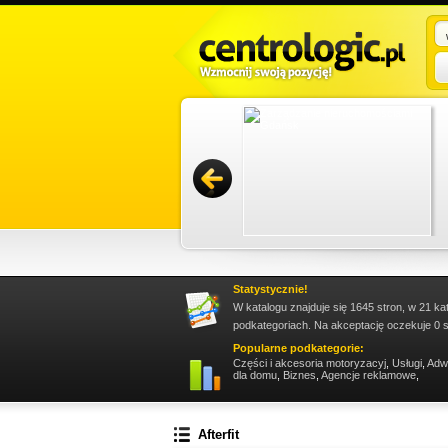
az renowacji konstrukcji. Nasza oferta obejmuje
ając dokładność i terminowość zleceń.
Promuj stronę w okienku!
Statystycznie!
W katalogu znajduje się 1645 stron, w 21 ka
podkategoriach. Na akceptację oczekuje 0 s
Popularne podkategorie:
Części i akcesoria motoryzacyj
,
Usługi
,
Adw
dla domu
,
Biznes
,
Agencje reklamowe
,
Afterfit