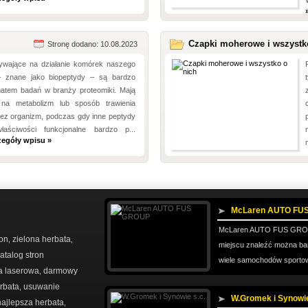
Czapki moherowe i wszystk
Stronę dodano: 10.08.2023
ywające na działanie komórek naszego
– znane jako biopeptydy – są bardzo
matem badań w branży proteomiki. Mają
na metabolizm lub sposób trawienia
ez organizm, podczas gdy inne peptydy
łaściwości funkcjonalne bardzo p...
zegóły wpisu »
McLaren AUTO FU
McLaren AUTO FUS GROUP
ron
zielona herbata
,
,
miejscu znaleźć można bar
atalog stron
wiele samochodów sportow
a laserowa
darmowy
,
rbata
usuwanie
,
W.Gromek i Synowie
najlepsza herbata
,