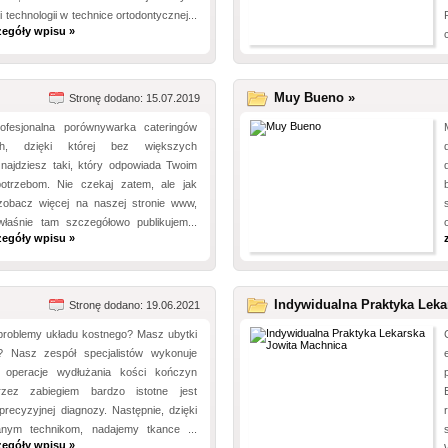
 technologii w technice ortodontycznej...
zegóły wpisu »
Muy Bueno »
Stronę dodano: 15.07.2019
rofesjonalna porównywarka cateringów
ych, dzięki której bez większych
najdziesz taki, który odpowiada Twoim
otrzebom. Nie czekaj zatem, ale jak
 zobacz więcej na naszej stronie www,
łaśnie tam szczegółowo publikujem...
zegóły wpisu »
Indywidualna Praktyka Leka
Stronę dodano: 19.06.2021
 problemy układu kostnego? Masz ubytki
? Nasz zespół specjalistów wykonuje
e operacje wydłużania kości kończyn
rzez zabiegiem bardzo istotne jest
precyzyjnej diagnozy. Następnie, dzięki
nym technikom, nadajemy tkance ...
zegóły wpisu »