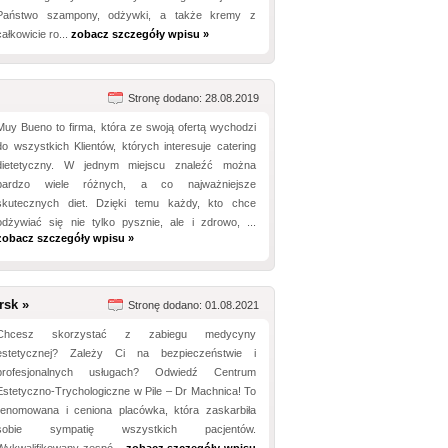
Państwo szampony, odżywki, a także kremy z
całkowicie ro...
zobacz szczegóły wpisu »
Stronę dodano: 28.08.2019
Muy Bueno to firma, która ze swoją ofertą wychodzi
do wszystkich Klientów, których interesuje catering
dietetyczny. W jednym miejscu znaleźć można
bardzo wiele różnych, a co najważniejsze
skutecznych diet. Dzięki temu każdy, kto chce
odżywiać się nie tylko pysznie, ale i zdrowo, ...
zobacz szczegóły wpisu »
rsk »
Stronę dodano: 01.08.2021
Chcesz skorzystać z zabiegu medycyny
estetycznej? Zależy Ci na bezpieczeństwie i
profesjonalnych usługach? Odwiedź Centrum
Estetyczno-Trychologiczne w Pile – Dr Machnica! To
renomowana i ceniona placówka, która zaskarbiła
sobie sympatię wszystkich pacjentów.