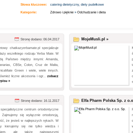
Słowa kluczowe:
catering dietetyczny, diety pudełkowe
Kategorie:
Zdrowo i pięknie
»
Odchudzanie i dieta
MojeMusli.pl »
Stronę dodano: 06.04.2017
etowy chatkazyerbamate.pl specjalizuje
daży wszelkiego rodzaju Yerba Mate. W
ajdą Państwo między innymi: Amanda,
narias, CBSe, Colon, Cruz de Malta,
icaMate Green i wiele, wiele innych.
wnież liczne akcesoria i ogr...
zobacz
pisu »
Elfa Pharm Polska Sp. z o.o
Stronę dodano: 16.11.2017
specjalistyczne centrum ortodontyczne
 Zajmujemy się wyłącznie ortodoncją,
ć, że jesteś w najlepszych rękach. W
cy kierujemy się nie tylko wiedza i
zeniem, ale także najnowszymi