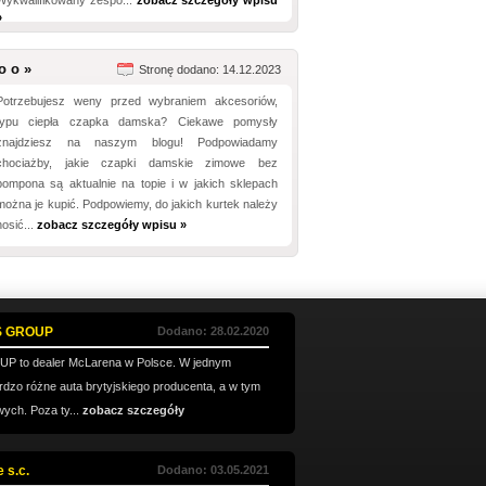
Wykwalifikowany zespó...
zobacz szczegóły wpisu
»
o o »
Stronę dodano: 14.12.2023
Potrzebujesz weny przed wybraniem akcesoriów,
typu ciepła czapka damska? Ciekawe pomysły
znajdziesz na naszym blogu! Podpowiadamy
chociażby, jakie czapki damskie zimowe bez
pompona są aktualnie na topie i w jakich sklepach
można je kupić. Podpowiemy, do jakich kurtek należy
nosić...
zobacz szczegóły wpisu »
S GROUP
Dodano: 28.02.2020
 to dealer McLarena w Polsce. W jednym
dzo różne auta brytyjskiego producenta, a w tym
ych. Poza ty...
zobacz szczegóły
 s.c.
Dodano: 03.05.2021