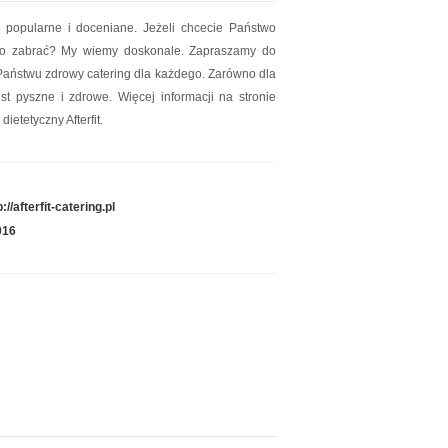
o popularne i doceniane. Jeżeli chcecie Państwo
ego zabrać? My wiemy doskonale. Zapraszamy do
 Państwu zdrowy catering dla każdego. Zarówno dla
st pyszne i zdrowe. Więcej informacji na stronie
etetyczny Afterfit.
p://afterfit-catering.pl
016