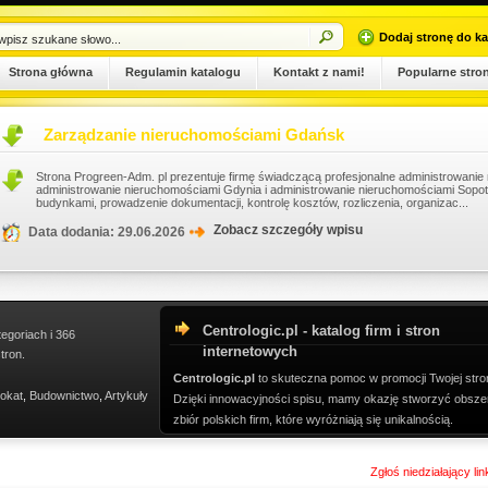
Dodaj stronę do ka
Strona główna
Regulamin katalogu
Kontakt z nami!
Popularne stro
Zarządzanie nieruchomościami Gdańsk
Strona Progreen-Adm. pl prezentuje firmę świadczącą profesjonalne administrowani
administrowanie nieruchomościami Gdynia i administrowanie nieruchomościami Sopo
budynkami, prowadzenie dokumentacji, kontrolę kosztów, rozliczenia, organizac...
Zobacz szczegóły wpisu
Data dodania: 29.06.2026
Centrologic.pl - katalog firm i stron
tegoriach i 366
internetowych
tron.
Centrologic.pl
to skuteczna pomoc w promocji Twojej stro
okat
,
Budownictwo
,
Artykuły
Dzięki innowacyjności spisu, mamy okazję stworzyć obsze
zbiór polskich firm, które wyróżniają się unikalnością.
Zgłoś niedziałający li