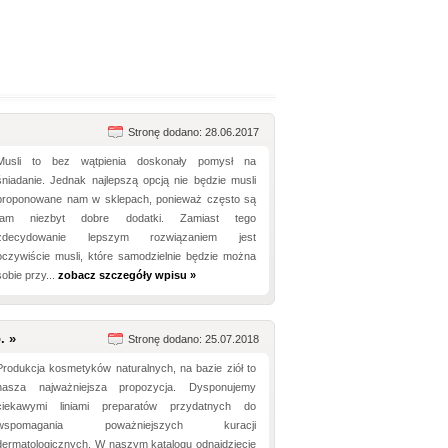
Stronę dodano: 28.06.2017
Musli to bez wątpienia doskonały pomysł na
śniadanie. Jednak najlepszą opcją nie będzie musli
proponowane nam w sklepach, ponieważ często są
tam niezbyt dobre dodatki. Zamiast tego
zdecydowanie lepszym rozwiązaniem jest
oczywiście musli, które samodzielnie będzie można
sobie przy...
zobacz szczegóły wpisu »
. »
Stronę dodano: 25.07.2018
Produkcja kosmetyków naturalnych, na bazie ziół to
nasza najważniejsza propozycja. Dysponujemy
ciekawymi liniami preparatów przydatnych do
wspomagania poważniejszych kuracji
dermatologicznych. W naszym katalogu odnajdziecie