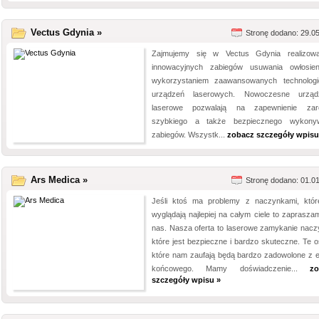
Vectus Gdynia »
Stronę dodano: 29.0
Zajmujemy się w Vectus Gdynia realizow
innowacyjnych zabiegów usuwania owłosie
wykorzystaniem zaawansowanych technologi
urządzeń laserowych. Nowoczesne urząd
laserowe pozwalają na zapewnienie zar
szybkiego a także bezpiecznego wykony
zabiegów. Wszystk...
zobacz szczegóły wpisu
Ars Medica »
Stronę dodano: 01.0
Jeśli ktoś ma problemy z naczynkami, któr
wyglądają najlepiej na całym ciele to zaprasza
nas. Nasza oferta to laserowe zamykanie nacz
które jest bezpieczne i bardzo skuteczne. Te o
które nam zaufają będą bardzo zadowolone z e
końcowego. Mamy doświadczenie...
zo
szczegóły wpisu »