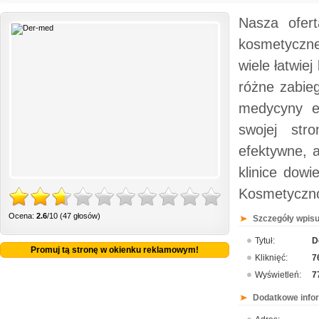
Nasza ofert
kosmetyczne
wiele łatwie
różne zabieg
medycyny es
swojej str
efektywne, 
klinice dow
Kosmetyczno
Ocena:
2.6
/10 (47 głosów)
Szczegóły wpisu
Tytuł:
D
Promuj tą stronę w okienku reklamowym!
Kliknięć:
7
Wyświetleń:
7
Dodatkowe info