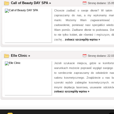
Call of Beauty DAY SPA »
Stronę dodano: 15.0
Chcecie zadbać o swoje dłonie? W takim 
zapraszamy do nas, a my wykonamy mani
marki. Możemy Wam zagwarantować p
zadowolenie, ponieważ nasi specjaliści wiedz
Wam pomóc. Zadbane dłonie to podstawa. Do
to nie tylko kobiet, ale również i mężczyzn, dl
zachę...
zobacz szczegóły wpisu »
Elle Clinic »
Stronę dodano: 22.0
Jeżeli szukacie miejsca, gdzie w komfort
warunkach możecie poprawić wygląd swojego c
to serdecznie zapraszamy do odwiedzin na
salonu kosmetycznego. Znajdziecie u nas b
szeroki wybór zabiegów kosmetycznych. m
innymi depilacja laserowa, usuwanie odcisków,
zobacz szczegóły wpisu »