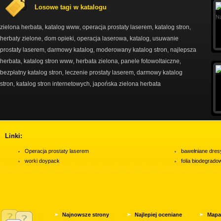
Losowe tagi w katalogu
zielona herbata
katalog www
operacja prostaty laserem
katalog stron
,
,
,
,
herbaty zielone
dom opieki
operacja laserowa
katalog
usuwanie
,
,
,
,
prostaty laserem
darmowy katalog
moderowany katalog stron
najlepsza
,
,
,
herbata
katalog stron www
herbata zielona
panele fotowoltaiczne
,
,
,
,
bezpłatny katalog stron
leczenie prostaty laserem
darmowy katalog
,
,
stron
katalog stron internetowych
japońska zielona herbata
,
,
Linki:
Operacja prostaty laserem
bawełniane dres
worki doypack
folia biodegrad
Najnowsze strony
Najlepiej oceniane
Mapa