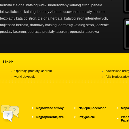
herbata zielona
katalog www
moderowany katalog stron
panele
,
,
,
fotowoltaiczne
katalog
herbaty zielone
usuwanie prostaty laserem
,
,
,
,
bezpłatny katalog stron
zielona herbata
katalog stron internetowych
,
,
,
najlepsza herbata
darmowy katalog
darmowy katalog stron
leczenie
,
,
,
prostaty laserem
operacja prostaty laserem
operacja laserowa
,
,
Linki:
Operacja prostaty laserem
bawełniane dres
worki doypack
folia biodegrad
Najnowsze strony
Najlepiej oceniane
Mapa
Najpopularniejsze
Przyjaciele
Webs
Page