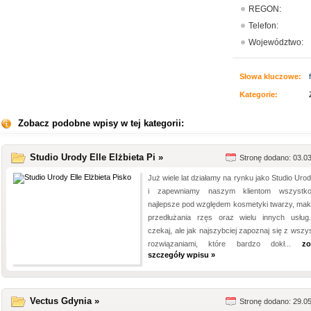
REGON:
Telefon:
Województwo:
Słowa kluczowe:
Kategorie:
Zobacz podobne wpisy w tej kategorii:
Studio Urody Elle Elżbieta Pi »
Stronę dodano: 03.0
Już wiele lat działamy na rynku jako Studio Urod
i zapewniamy naszym klientom wszystk
najlepsze pod względem kosmetyki twarzy, maki
przedłużania rzęs oraz wielu innych usług
czekaj, ale jak najszybciej zapoznaj się z wszy
rozwiązaniami, które bardzo dokł...
zo
szczegóły wpisu »
Vectus Gdynia »
Stronę dodano: 29.0