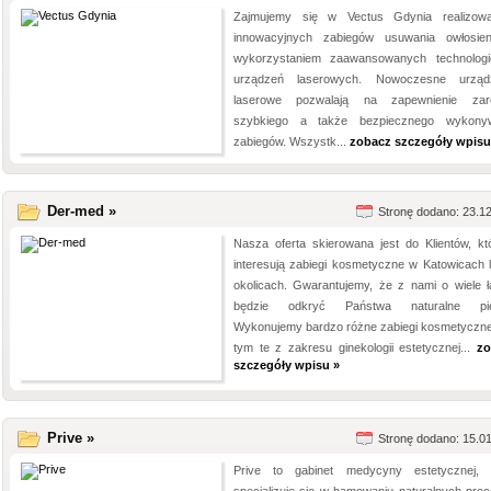
Zajmujemy się w Vectus Gdynia realizow
innowacyjnych zabiegów usuwania owłosie
wykorzystaniem zaawansowanych technologi
urządzeń laserowych. Nowoczesne urząd
laserowe pozwalają na zapewnienie zar
szybkiego a także bezpiecznego wykony
zabiegów. Wszystk...
zobacz szczegóły wpisu
Der-med »
Stronę dodano: 23.1
Nasza oferta skierowana jest do Klientów, kt
interesują zabiegi kosmetyczne w Katowicach 
okolicach. Gwarantujemy, że z nami o wiele ła
będzie odkryć Państwa naturalne pię
Wykonujemy bardzo różne zabiegi kosmetyczne
tym te z zakresu ginekologii estetycznej...
zo
szczegóły wpisu »
Prive »
Stronę dodano: 15.0
Prive to gabinet medycyny estetycznej, 