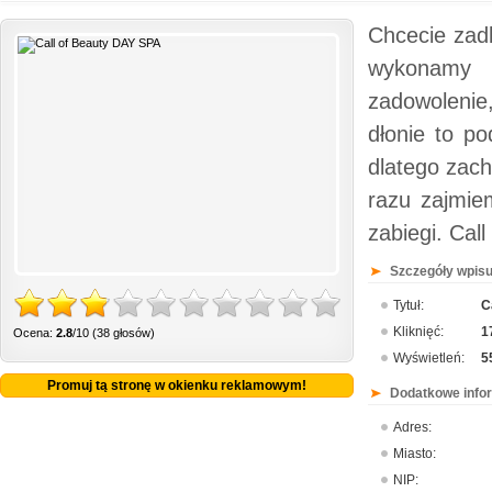
Chcecie zad
wykonamy 
zadowolenie
dłonie to po
dlatego zac
razu zajmie
zabiegi. Cal
Szczegóły wpisu
Tytuł:
C
Kliknięć:
1
Ocena:
2.8
/10 (38 głosów)
Wyświetleń:
5
Promuj tą stronę w okienku reklamowym!
Dodatkowe info
Adres:
Miasto:
NIP: