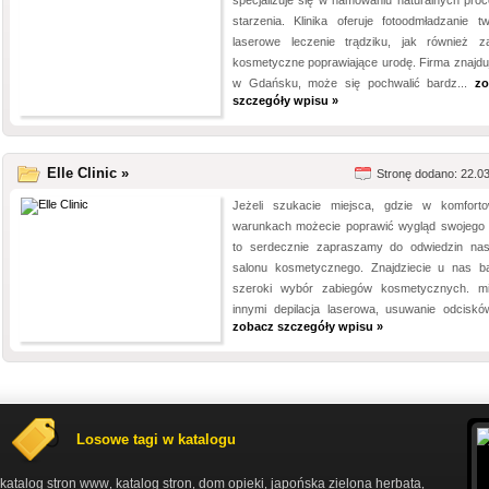
specjalizuje się w hamowaniu naturalnych pro
starzenia. Klinika oferuje fotoodmładzanie tw
laserowe leczenie trądziku, jak również za
kosmetyczne poprawiające urodę. Firma znajduj
w Gdańsku, może się pochwalić bardz...
zo
szczegóły wpisu »
Elle Clinic »
Stronę dodano: 22.0
Jeżeli szukacie miejsca, gdzie w komfort
warunkach możecie poprawić wygląd swojego c
to serdecznie zapraszamy do odwiedzin na
salonu kosmetycznego. Znajdziecie u nas b
szeroki wybór zabiegów kosmetycznych. m
innymi depilacja laserowa, usuwanie odcisków,
zobacz szczegóły wpisu »
Losowe tagi w katalogu
katalog stron www
katalog stron
dom opieki
japońska zielona herbata
,
,
,
,