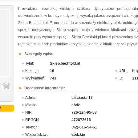
Prowadzisz niewielką klinikę i szukasz dystrybutora profesjona
doświadczenie w branży medycznej, wysoką jakość urządzeń i atrakcyjne
Sklep-Bechtold.pl. Firma posiada w sprzedaży elektrody elektrochirurgic
sprzętu medycznego. Sklep współpracuje z wieloma klinikami oraz 
wsparcie przy wyborze sprzętu. Sklep-Bechtold.pl budzi powszechny s
recenzjami, a z ich produktów korzystają dziesiątki klinik i szpitali pryw
Szczegóły wpisu:
Tytuł:
Sklep.bechtold.pl
Kliknięć:
16
URL:
htt
Wyświetleń:
741
ID:
11
Dodatkowe informacje:
Adres:
Liściasta 17
Miasto:
Łódź
!
NIP:
726-124-95-58
REGON:
472872616
Telefon:
(42)-616-54-61
Województwo:
Łódzkie