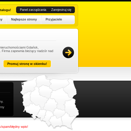
Panel zarządzania
Zarejestruj się
talogu!
ny
Najlepsze strony
Przyjaciele
e nieruchomościami Gdańsk,
Po
t. Firma zapewnia bieżący nadzór nad
wo
st
Dat
Promuj stronę w okienku!
ny.
rny
nk/spam/błędny wpis!