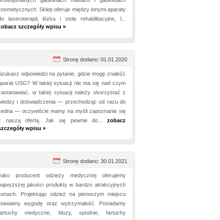
profesjonalnych gabinetach masażu i gabinetach
kosmetycznych. Sklep oferuje między innymi aparaty
do laseroterapii, łóżka i stoły rehabilitacyjne, l...
zobacz szczegóły wpisu »
Stronę dodano: 01.01.2020
Szukasz odpowiedzi na pytanie, gdzie mogę znaleźć
aparat USG? W takiej sytuacji nie ma się nad czym
zastanawiać, w takiej sytuacji należy skorzystać z
wiedzy i doświadczenia — przechodząc od razu do
sedna — oczywiście mamy na myśli zapoznanie się
z naszą ofertą. Jak się pewnie do...
zobacz
szczegóły wpisu »
Stronę dodano: 30.01.2021
Jako producent odzieży medycznej oferujemy
najwyższej jakości produkty w bardzo atrakcyjnych
cenach. Projektując odzież na pierwszym miejscu
stawiamy wygodę oraz wytrzymałość. Posiadamy
fartuchy medyczne, bluzy, spodnie, fartuchy