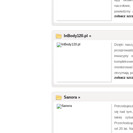
lupy okular
naczołowe,
powiedzmy a
zobacz szc
InBody120.pl »
Dzięki nasz
przeprowadzi
inwazyjny 
kompleksow
monitorować
otrzymają p
zobacz szc
Sanora »
Potrzebujes
się nad tym
takiej syt
Przechodząc
od 20 lat. N