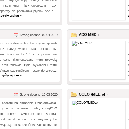
owe, laryngoskopy, lampy i lusterka
 instrumenty laryngologiczne czy
paraty do podawania płynów pod ci...
zegóły wpisu »
ADO-MED »
Stronę dodano: 06.04.2019
ym narzedzia w bardzo szybki sposób
sz analizę swojego ciała. Test jest bez
oraz trwa około 17 s. Zapewne on
e dane diagnostyczne które pozwolą
 stan zdrowia. Było wykonaniu testu
aństwo szczegółowe i łatwe do zrozu...
zegóły wpisu »
COLORMED.pl »
Stronę dodano: 18.03.2020
z aparatu na chrapanie i zastanawiasz
, gdzie można znaleźć dobry sprzęt? W
uacji dobrym wyborem jest Sanora.
 od razu do sedna — jesteśmy na rynku
awiązując do szczegółów, zajmujemy się