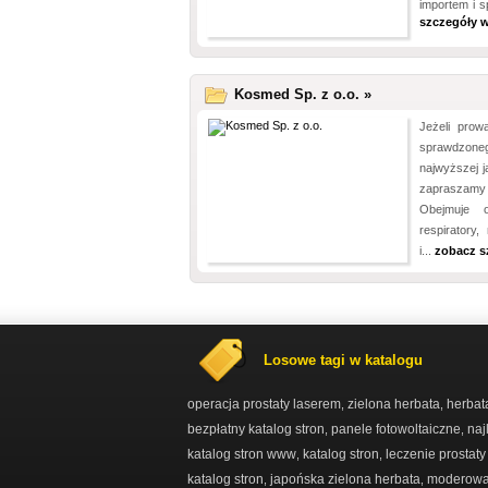
importem i 
szczegóły w
Kosmed Sp. z o.o. »
Jeżeli pro
sprawdzoneg
najwyższej j
zapraszamy
Obejmuje 
respiratory
i...
zobacz s
Losowe tagi w katalogu
operacja prostaty laserem
zielona herbata
herbat
,
,
bezpłatny katalog stron
panele fotowoltaiczne
naj
,
,
katalog stron www
katalog stron
leczenie prostat
,
,
katalog stron
japońska zielona herbata
moderowan
,
,