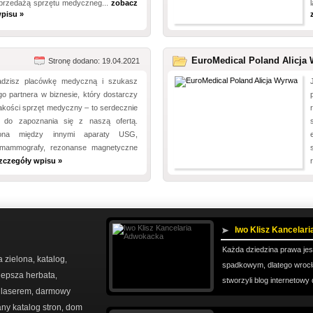
sprzedażą sprzętu medyczneg...
zobacz
pisu »
EuroMedical Poland Alicja 
Stronę dodano: 19.04.2021
wadzisz placówkę medyczną i szukasz
o partnera w biznesie, który dostarczy
akości sprzęt medyczny – to serdecznie
 do zapoznania się z naszą ofertą.
ona między innymi aparaty USG,
, mammografy, rezonanse magnetyczne
zczegóły wpisu »
Iwo Klisz Kancelar
Każda dziedzina prawa jes
a zielona
katalog
,
,
spadkowym, dlatego wrocła
lepsza herbata
,
stworzyli blog internetowy 
y laserem
darmowy
,
y katalog stron
dom
,