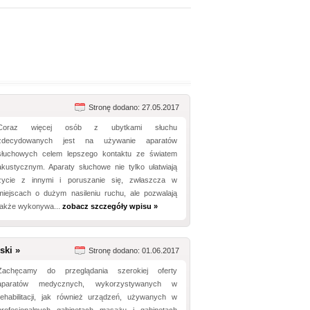
Stronę dodano: 27.05.2017
Coraz więcej osób z ubytkami słuchu
zdecydowanych jest na używanie aparatów
słuchowych celem lepszego kontaktu ze światem
akustycznym. Aparaty słuchowe nie tylko ułatwiają
życie z innymi i poruszanie się, zwłaszcza w
miejscach o dużym nasileniu ruchu, ale pozwalają
także wykonywa...
zobacz szczegóły wpisu »
ski »
Stronę dodano: 01.06.2017
Zachęcamy do przeglądania szerokiej oferty
aparatów medycznych, wykorzystywanych w
rehabilitacji, jak również urządzeń, używanych w