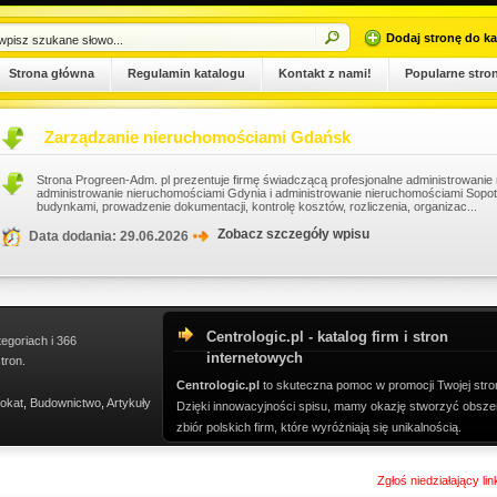
Dodaj stronę do ka
Strona główna
Regulamin katalogu
Kontakt z nami!
Popularne stro
Zarządzanie nieruchomościami Gdańsk
Strona Progreen-Adm. pl prezentuje firmę świadczącą profesjonalne administrowani
administrowanie nieruchomościami Gdynia i administrowanie nieruchomościami Sopo
budynkami, prowadzenie dokumentacji, kontrolę kosztów, rozliczenia, organizac...
Zobacz szczegóły wpisu
Data dodania: 29.06.2026
Centrologic.pl - katalog firm i stron
tegoriach i 366
internetowych
tron.
Centrologic.pl
to skuteczna pomoc w promocji Twojej stro
okat
,
Budownictwo
,
Artykuły
Dzięki innowacyjności spisu, mamy okazję stworzyć obsze
zbiór polskich firm, które wyróżniają się unikalnością.
Zgłoś niedziałający li