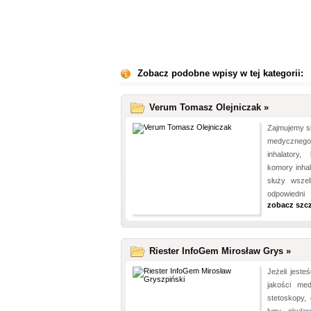
Zobacz podobne wpisy w tej kategorii:
Verum Tomasz Olejniczak »
Zajmujemy si
medycznego
inhalatory,
komory inha
służy wsze
odpowiedni 
zobacz szc
Riester InfoGem Mirosław Grys »
Jeżeli jeste
jakości me
stetoskopy, 