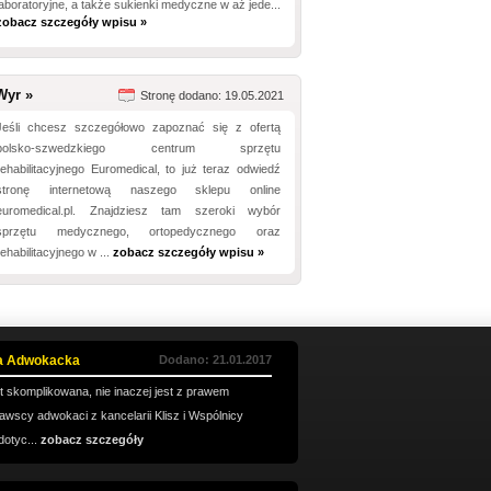
laboratoryjne, a także sukienki medyczne w aż jede...
zobacz szczegóły wpisu »
Wyr »
Stronę dodano: 19.05.2021
Jeśli chcesz szczegółowo zapoznać się z ofertą
polsko-szwedzkiego centrum sprzętu
rehabilitacyjnego Euromedical, to już teraz odwiedź
stronę internetową naszego sklepu online
euromedical.pl. Znajdziesz tam szeroki wybór
sprzętu medycznego, ortopedycznego oraz
rehabilitacyjnego w ...
zobacz szczegóły wpisu »
ia Adwokacka
Dodano: 21.01.2017
t skomplikowana, nie inaczej jest z prawem
wscy adwokaci z kancelarii Klisz i Wspólnicy
dotyc...
zobacz szczegóły