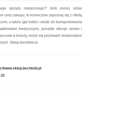
lnego sprzętu medycznego? Jeśli cenisz sobie
 ceny zakupu, to koniecznie zapoznaj się z ofertą
zne, a także igły ballet i wózki do transportowania
gabinetami medycznymi, ponadto oferuje serwis i
zacunek w branży, może się pochwalić doskonałymi
atnych. Sklep.bechtold.pl.
p://www.sklep.bechtold.pl
132