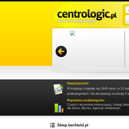
sługę trzeba zareklamować się w sieci. Jest to
owywać i docierać z propozycjami do wielkiego
Promuj stronę w okienku!
Statystycznie!
W katalogu znajduje się 1645 stron, w 21 ka
podkategoriach. Na akceptację oczekuje 0 s
Popularne podkategorie:
Części i akcesoria motoryzacyj
,
Usługi
,
Adw
dla domu
,
Biznes
,
Agencje reklamowe
,
Sklep.bechtold.pl