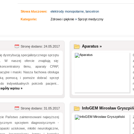
Słowa kluczowe:
elektrody monopolarne, lancetron
Kategorie:
Zdrowo i pięknie
»
Sprzęt medyczny
Aparatus »
Stronę dodano: 24.05.2017
ę dystrybucją specjalistycznego sprzętu
. W naszej ofercie znajdują się:
 koncentratory tlenu, aparaty CPAP,
lacyjne i maski. Nasza fachowa obsługa
lką pomocą i pomoże dobrać sprzęt
do indywidualnych potrzeb pacjent...
zegóły wpisu »
InfoGEM Mirosław Gryszpiń
Stronę dodano: 31.05.2017
ście Państwo zainteresowani najwyższej
dycznym sprzętem diagnostycznym -
opaski uciskowe, młotki neurologiczne,