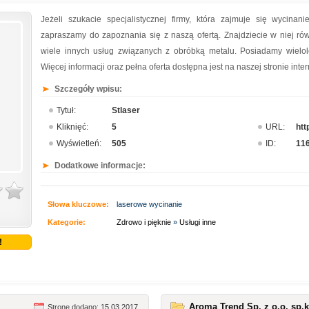
Jeżeli szukacie specjalistycznej firmy, która zajmuje się wycina
zapraszamy do zapoznania się z naszą ofertą. Znajdziecie w niej rów
wiele innych usług związanych z obróbką metalu. Posiadamy wielo
Więcej informacji oraz pełna oferta dostępna jest na naszej stronie int
Szczegóły wpisu:
Tytuł:
Stlaser
Kliknięć:
5
URL:
htt
Wyświetleń:
505
ID:
11
Dodatkowe informacje:
Słowa kluczowe:
laserowe wycinanie
Kategorie:
Zdrowo i pięknie
»
Usługi inne
!
Aroma Trend Sp. z o.o. sp.k
Stronę dodano: 15.03.2017