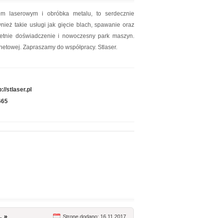
niem laserowym i obróbka metalu, to serdecznie
nież takie usługi jak gięcie blach, spawanie oraz
letnie doświadczenie i nowoczesny park maszyn.
ernetowej. Zapraszamy do współpracy. Stlaser.
p://stlaser.pl
665
. »
Stronę dodano: 16.11.2017