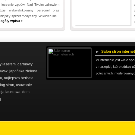
 leczenie zębów. Nad Twoim zdrowiem
zie wykwalifikowany personel oraz
iejszy sprzęt medyczny. W klinice ide...
zegóły wpisu »
Salon stron intern
W internecie jest wiele s
ty laserem
darmowy
,
z narzędzi, które oddaje 
 www
japońska zielona
,
polecanych, moderowanyc
ta
najlepsza herbata
,
,
log stron
usuwanie
,
cja laserowa
dom
,
g