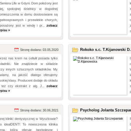
Seniora Life w Gdyni. Dom położony jest
iej, spokojnej dzielnicy w dogodnej
. Pomieszczenia w domu dostosowane są
pełnosprawnych i przewlekle chorych,
osażony jest w windę i pr...
zobacz
pisu »
Rokoko s.c. T.Kijanowski D.
Stronę dodano: 03.05.2020
zez nas krem na cellulit posiada tylko
kładniki. Nie znajdziecie w składzie
zy innych sztucznych składników. My
wiamy, na jakość dlatego oferujemy
okiej klasy. Producent dodaje do składu
 też czy ekstrakt z alg. J...
zobacz
pisu »
Psycholog Jolanta Szczepa
Stronę dodano: 30.06.2021
rej kliniki dentystycznej w Wyszkowie?
do idealDENT! To nowoczesna klinika
iczna, która oferuje bezbolesne i