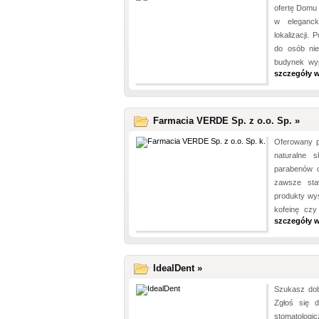
ofertę Domu 
w eleganck
lokalizacji
do osób nie
budynek wyp
szczegóły w
Farmacia VERDE Sp. z o.o. Sp. »
Oferowany pr
naturalne s
parabenów c
zawsze sta
produkty wys
kofeinę czy
szczegóły w
IdealDent »
Szukasz dob
Zgłoś się 
stomatolog