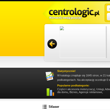
sługę trzeba zareklamować się w sieci. Jest to
owywać i docierać z propozycjami do wielkiego
Promuj stronę w okienku!
Statystycznie!
W katalogu znajduje się 1645 stron, w 21 ka
podkategoriach. Na akceptację oczekuje 0 s
Popularne podkategorie:
Części i akcesoria motoryzacyj
,
Usługi
,
Adw
dla domu
,
Biznes
,
Agencje reklamowe
,
Stlaser