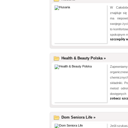
W Całodob
znajduje się
ma niepowt
swojego życ
to komfortow
spokojnym mi
szczegóły w
Health & Beauty Polska »
Zapewniam
organicznew
chemicznyc
składniki. 
metod odnow
dostępnych 
zobacz szc
Dom Seniora Life »
Jeśli szuka