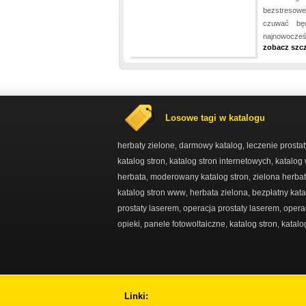
bezstresowe
czuwać będ
najnowocześn
zobacz szc
Losowe tagi w katalogu
herbaty zielone
darmowy katalog
leczenie prosta
,
,
katalog stron
katalog stron internetowych
katalog
,
,
herbata
moderowany katalog stron
zielona herba
,
,
katalog stron www
herbata zielona
bezpłatny kata
,
,
prostaty laserem
operacja prostaty laserem
opera
,
,
opieki
panele fotowoltaiczne
katalog stron
katalo
,
,
,
Linki: