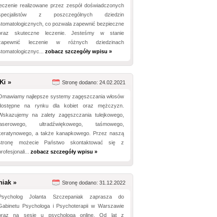
leczenie realizowane przez zespół doświadczonych
specjalistów z poszczególnych dziedzin
stomatologicznych, co pozwala zapewnić bezpieczne
oraz skuteczne leczenie. Jesteśmy w stanie
zapewnić leczenie w różnych dziedzinach
stomatologicznyc...
zobacz szczegóły wpisu »
Ki »
Stronę dodano: 24.02.2021
Omawiamy najlepsze systemy zagęszczania włosów
dostępne na rynku dla kobiet oraz mężczyzn.
Wskazujemy na zalety zagęszczania tulejkowego,
laserowego, ultradźwiękowego, taśmowego,
keratynowego, a także kanapkowego. Przez naszą
stronę możecie Państwo skontaktować się z
profesjonali...
zobacz szczegóły wpisu »
niak »
Stronę dodano: 31.12.2022
Psycholog Jolanta Szczepaniak zaprasza do
Gabinetu Psychologa i Psychoterapii w Warszawie
oraz na sesje u psychologa online. Od lat z