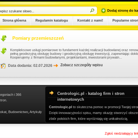
Dodaj stronę do ka
Strona główna
Regulamin katalogu
Kontakt z nami!
Popularne stro
Pomiary przemieszczeń
Kompleksowe usługi pomiarowe to fundament każdej realizacji budowlanej oraz renowa
pełną geodezyjną obsługę budowy i geodezyjną obsługę inwestycji, zapewniając dokł
Kooperujemy z firmami budowlanymi, projektantami, inwestorami prywatn...
Zobacz szczegóły wpisu
Data dodania: 02.07.2026
Centrologic.pl - katalog firm i stron
tegoriach i 366
internetowych
tron.
Centrologic.pl
to skuteczna pomoc w promocji Twojej stro
okat
,
Budownictwo
,
Artykuły
Dzięki innowacyjności spisu, mamy okazję stworzyć obsze
zbiór polskich firm, które wyróżniają się unikalnością.
Zgłoś niedziałający li