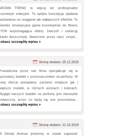
AROMA TREND to więcej niż profesjonalne
kosmetyki solaryjne. To spójna koncepcja opalania
nastawiona na osiąganie jak najlepszych efektów. To
również innowacyjna gama kosmetyków do fitness
FITiN wspomagająca efekty ćwiczeń i redukcję
tkanki tłuszczowej. Stworzone przez nasz zespó...
zobacz szczegóły wpisu »
Stronę dodano: 25.12.2018
Prowadzona przez nas firma specjalizuje się w
sprzedaży butelek z przeznaczeniem na perfumy. W
swej ofercie posiadamy zarówno mniejsze jak i
większe modele, w różnych wzorach i kolorach.
Wygląd naszych butelek na perfumy jest niezwykle
estetyczny, przez co będą się one prezentowa...
zobacz szczegóły wpisu »
Stronę dodano: 21.10.2019
W Dental Avenue jesteśmy w stanie zapewnić