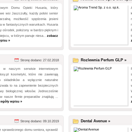
owym Domu Opieki Husaria, który
 we wsi Jaszczułty, każdy polski senior
arzalną możliwość spędzenia jesieni
ia w fantastycznych warunkach. Husaria
y ośrodek, położony w bardzo pięknym i
ejscu, w którym panuje niesa...
zobacz
pisu »
Rozlewnia Perfum GLP »
Stronę dodano: 27.02.2018
y w naszym serwisie internetowym
losy.pl kosmetyki, które nie zawierają
h składników a wyłącznie naturalne
Pozwala to na zapewnienie bezpiecznych
y biologicznej włosów. Jednocześnie
w nasze firmie preparatów znajdują ...
zegóły wpisu »
Dental Avenue »
Stronę dodano: 09.10.2019
sz sprawdzonego domu seniora, sprawdź