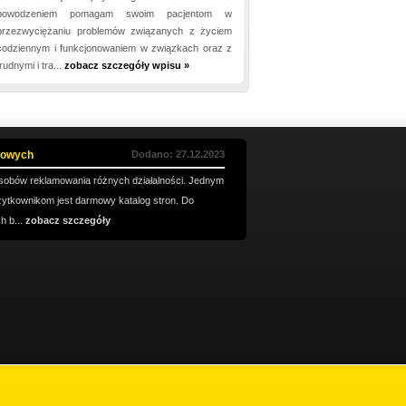
powodzeniem pomagam swoim pacjentom w
przezwyciężaniu problemów związanych z życiem
codziennym i funkcjonowaniem w związkach oraz z
trudnymi i tra...
zobacz szczegóły wpisu »
etowych
Dodano: 27.12.2023
posobów reklamowania różnych działalności. Jednym
użytkownikom jest darmowy katalog stron. Do
h b...
zobacz szczegóły