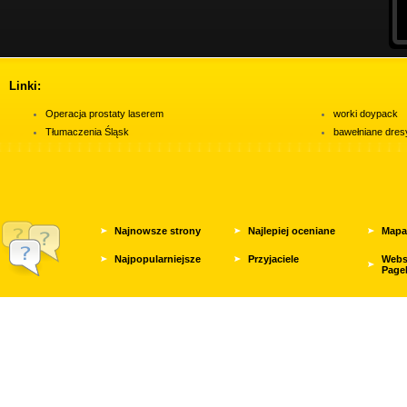
Linki:
Operacja prostaty laserem
worki doypack
Tłumaczenia Śląsk
bawełniane dres
Najnowsze strony
Najlepiej oceniane
Mapa
Najpopularniejsze
Przyjaciele
Webs
Page