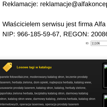
Reklamacje: reklamacje@alfakoncep
Właścicielem serwisu jest firma Alf
NIP: 966-185-59-67, REGON: 2008
ID:
Losowe tagi w katalogu
panele fotowoltaiczne
moderowany katalog stron
leczenie prostaty
,
,
laserem
herbata zielona
dom opieki
najlepsza herbata
katalog www
,
,
,
,
,
usuwanie prostaty laserem
katalog stron
katalog
herbaty zielone
,
,
,
,
japońska zielona herbata
bezpłatny katalog stron
darmowy katalog
,
,
stron
katalog stron www
darmowy katalog
zielona herbata
katalog stron
,
,
,
,
internetowych
operacja laserowa
operacja prostaty laserem
,
,