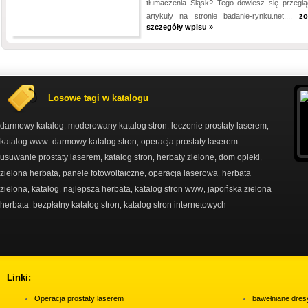
tłumaczenia Śląsk? Tego dowiesz się przeglą
artykuły na stronie badanie-rynku.net....
zo
szczegóły wpisu »
Losowe tagi w katalogu
darmowy katalog
moderowany katalog stron
leczenie prostaty laserem
,
,
,
katalog www
darmowy katalog stron
operacja prostaty laserem
,
,
,
usuwanie prostaty laserem
katalog stron
herbaty zielone
dom opieki
,
,
,
,
zielona herbata
panele fotowoltaiczne
operacja laserowa
herbata
,
,
,
zielona
katalog
najlepsza herbata
katalog stron www
japońska zielona
,
,
,
,
herbata
bezpłatny katalog stron
katalog stron internetowych
,
,
Linki:
Operacja prostaty laserem
bawełniane dres