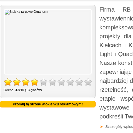
Firma RB 
wystawienni
kompleksową
projekty dl
Kielcach i 
Light i Qua
Nasze konst
zapewniając
najbardziej
rzetelność,
Ocena:
3.8
/10 (13 głosów)
etapie wspó
Promuj tą stronę w okienku reklamowym!
wystawowe n
podkreśli Tw
Szczegóły wpisu