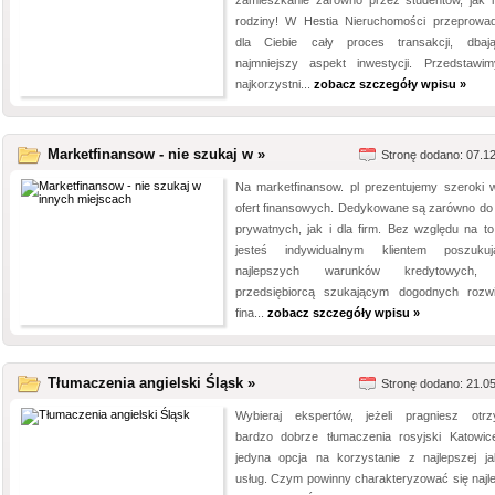
zamieszkanie zarówno przez studentów, jak i
rodziny! W Hestia Nieruchomości przeprowa
dla Ciebie cały proces transakcji, dba
najmniejszy aspekt inwestycji. Przedstawi
najkorzystni...
zobacz szczegóły wpisu »
Marketfinansow - nie szukaj w »
Stronę dodano: 07.1
Na marketfinansow. pl prezentujemy szeroki 
ofert finansowych. Dedykowane są zarówno do
prywatnych, jak i dla firm. Bez względu na to
jesteś indywidualnym klientem poszuku
najlepszych warunków kredytowych,
przedsiębiorcą szukającym dogodnych rozw
fina...
zobacz szczegóły wpisu »
Tłumaczenia angielski Śląsk »
Stronę dodano: 21.0
Wybieraj ekspertów, jeżeli pragniesz otr
bardzo dobrze tłumaczenia rosyjski Katowic
jedyna opcja na korzystanie z najlepszej ja
usług. Czym powinny charakteryzować się najl