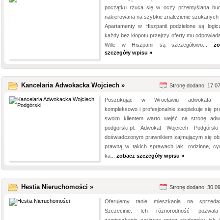
początku rzuca się w oczy przemyślana bu
nakierowana na szybkie znalezienie szukanych o
Apartamenty w Hiszpanii podzielone są logicz
każdy bez kłopotu przejrzy oferty mu odpowiada
Wille w Hiszpanii są szczegółowo...
zo
szczegóły wpisu »
Kancelaria Adwokacka Wojciech »
Stronę dodano: 17.0
Poszukując w Wrocławiu adwokata k
kompleksowo i profesjonalnie zaopiekuje się pr
swoim klientem warto wejść na stronę adw
podgorski.pl. Adwokat Wojciech Podgórski
doświadczonym prawnikiem zajmującym się ob
prawną w takich sprawach jak: rodzinne, cyw
ka...
zobacz szczegóły wpisu »
Hestia Nieruchomości »
Stronę dodano: 30.0
Oferujemy tanie mieszkania na sprzed
Szczecinie. Ich różnorodność pozwal