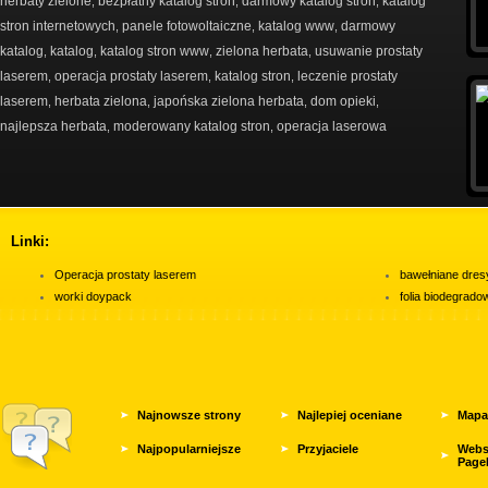
herbaty zielone
bezpłatny katalog stron
darmowy katalog stron
katalog
,
,
,
stron internetowych
panele fotowoltaiczne
katalog www
darmowy
,
,
,
katalog
katalog
katalog stron www
zielona herbata
usuwanie prostaty
,
,
,
,
laserem
operacja prostaty laserem
katalog stron
leczenie prostaty
,
,
,
laserem
herbata zielona
japońska zielona herbata
dom opieki
,
,
,
,
najlepsza herbata
moderowany katalog stron
operacja laserowa
,
,
Linki:
Operacja prostaty laserem
bawełniane dres
worki doypack
folia biodegrad
Najnowsze strony
Najlepiej oceniane
Mapa
Najpopularniejsze
Przyjaciele
Webs
Page