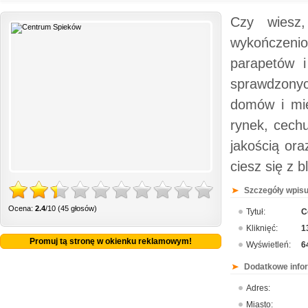
Czy wiesz
wykończeni
parapetów 
sprawdzonyc
domów i mie
rynek, cech
jakością ora
ciesz się z 
Szczegóły wpisu
Ocena:
2.4
/10 (45 głosów)
Tytuł:
C
Kliknięć:
1
Promuj tą stronę w okienku reklamowym!
Wyświetleń:
6
Dodatkowe info
Adres:
Miasto: