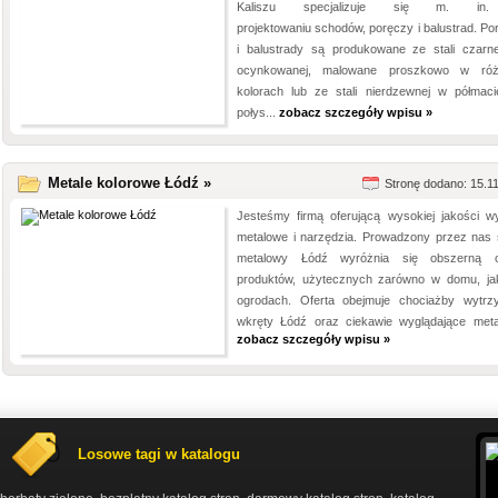
Kaliszu specjalizuje się m. i
projektowaniu schodów, poręczy i balustrad. Po
i balustrady są produkowane ze stali czarne
ocynkowanej, malowane proszkowo w róż
kolorach lub ze stali nierdzewnej w półmaci
połys...
zobacz szczegóły wpisu »
Metale kolorowe Łódź »
Stronę dodano: 15.1
Jesteśmy firmą oferującą wysokiej jakości w
metalowe i narzędzia. Prowadzony przez nas 
metalowy Łódź wyróżnia się obszerną o
produktów, użytecznych zarówno w domu, ja
ogrodach. Oferta obejmuje chociażby wytrz
wkręty Łódź oraz ciekawie wyglądające metal
zobacz szczegóły wpisu »
Losowe tagi w katalogu