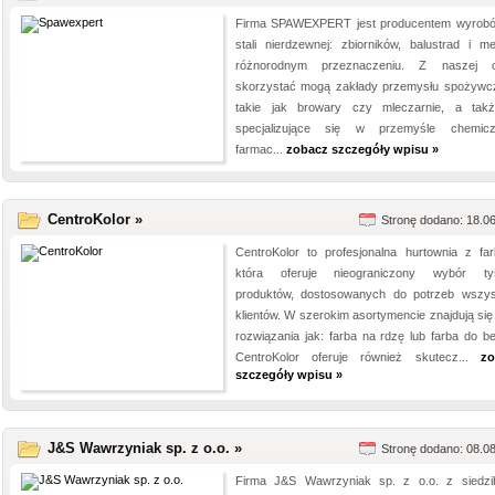
Firma SPAWEXPERT jest producentem wyrob
stali nierdzewnej: zbiorników, balustrad i me
różnorodnym przeznaczeniu. Z naszej o
skorzystać mogą zakłady przemysłu spożywc
takie jak browary czy mleczarnie, a tak
specjalizujące się w przemyśle chemic
farmac...
zobacz szczegóły wpisu »
CentroKolor »
Stronę dodano: 18.0
CentroKolor to profesjonalna hurtownia z far
która oferuje nieograniczony wybór ty
produktów, dostosowanych do potrzeb wszys
klientów. W szerokim asortymencie znajdują się 
rozwiązania jak: farba na rdzę lub farba do be
CentroKolor oferuje również skutecz...
zo
szczegóły wpisu »
J&S Wawrzyniak sp. z o.o. »
Stronę dodano: 08.0
Firma J&S Wawrzyniak sp. z o.o. z siedz