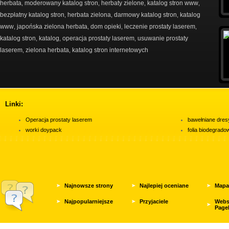
herbata
moderowany katalog stron
herbaty zielone
katalog stron www
,
,
,
,
bezpłatny katalog stron
herbata zielona
darmowy katalog stron
katalog
,
,
,
www
japońska zielona herbata
dom opieki
leczenie prostaty laserem
,
,
,
,
katalog stron
katalog
operacja prostaty laserem
usuwanie prostaty
,
,
,
laserem
zielona herbata
katalog stron internetowych
,
,
Linki:
Operacja prostaty laserem
bawełniane dres
worki doypack
folia biodegrad
Najnowsze strony
Najlepiej oceniane
Mapa
Najpopularniejsze
Przyjaciele
Webs
Page