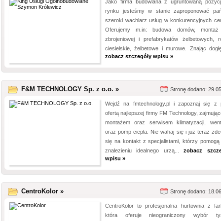
Jako firma budowlana z ugruntowaną pozyc
rynku jesteśmy w stanie zaproponować pa
szeroki wachlarz usług w konkurencyjnych ce
Oferujemy m.in: budowa domów, montaż 
zbrojeniowej i prefabrykatów żelbetowych, r
ciesielskie, żelbetowe i murowe. Znając dogłęb
zobacz szczegóły wpisu »
F&M TECHNOLOGY Sp. z o.o. »
Stronę dodano: 29.0
Wejdź na fmtechnology.pl i zapoznaj się z 
ofertą najlepszej firmy FM Technology, zajmując
montażem oraz serwisem klimatyzacji, wenty
oraz pomp ciepła. Nie wahaj się i już teraz zde
się na kontakt z specjalistami, którzy pomogą
znalezieniu idealnego urzą...
zobacz szcze
wpisu »
CentroKolor »
Stronę dodano: 18.0
CentroKolor to profesjonalna hurtownia z far
która oferuje nieograniczony wybór ty