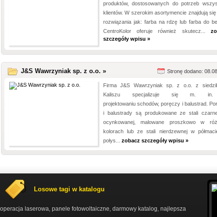
produktów, dostosowanych do potrzeb wszys
klientów. W szerokim asortymencie znajdują się 
rozwiązania jak: farba na rdzę lub farba do be
CentroKolor oferuje również skutecz...
zo
szczegóły wpisu »
J&S Wawrzyniak sp. z o.o. »
Stronę dodano: 08.0
Firma J&S Wawrzyniak sp. z o.o. z siedz
Kaliszu specjalizuje się m. i
projektowaniu schodów, poręczy i balustrad. Po
i balustrady są produkowane ze stali czarne
ocynkowanej, malowane proszkowo w róż
kolorach lub ze stali nierdzewnej w półmaci
połys...
zobacz szczegóły wpisu »
Losowe tagi w katalogu
operacja laserowa
panele fotowoltaiczne
darmowy katalog
najlepsza
,
,
,