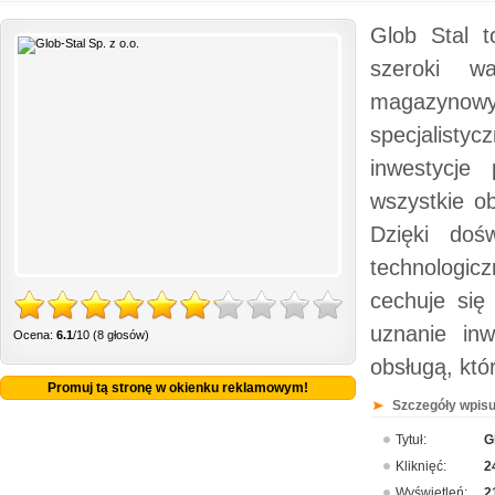
Glob Stal t
szeroki w
magazynowyc
specjalistyc
inwestycje 
wszystkie o
Dzięki doś
technologicz
cechuje się
uznanie inw
Ocena:
6.1
/10 (8 głosów)
obsługą, któ
Promuj tą stronę w okienku reklamowym!
Szczegóły wpisu
Tytuł:
G
Kliknięć:
2
Wyświetleń:
2