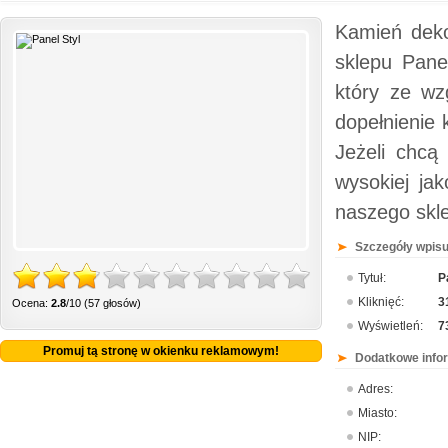
Kamień deko
sklepu Pane
który ze wz
dopełnienie 
Jeżeli chcą
wysokiej ja
naszego skle
Szczegóły wpisu
Tytuł:
P
Kliknięć:
3
Ocena:
2.8
/10 (57 głosów)
Wyświetleń:
7
Promuj tą stronę w okienku reklamowym!
Dodatkowe info
Adres:
Miasto:
NIP: