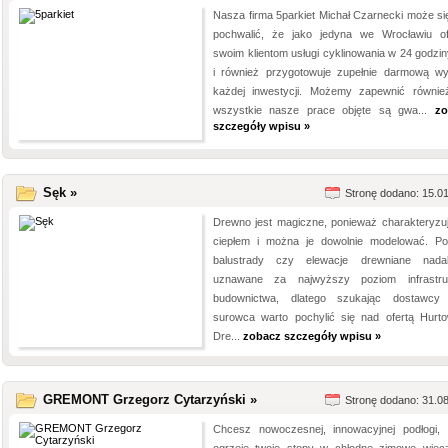
Nasza firma 5parkiet Michał Czarnecki może si
pochwalić, że jako jedyna we Wrocławiu of
swoim klientom usługi cyklinowania w 24 godziny
i również przygotowuje zupełnie darmową w
każdej inwestycji. Możemy zapewnić równie
wszystkie nasze prace objęte są gwa...
zo
szczegóły wpisu »
Sęk »
Stronę dodano: 15.0
Drewno jest magiczne, ponieważ charakteryzuj
ciepłem i można je dowolnie modelować. Pod
balustrady czy elewacje drewniane nad
uznawane za najwyższy poziom infrastru
budownictwa, dlatego szukając dostawcy
surowca warto pochylić się nad ofertą Hurto
Dre...
zobacz szczegóły wpisu »
GREMONT Grzegorz Cytarzyński »
Stronę dodano: 31.0
Chcesz nowoczesnej, innowacyjnej podłogi, 