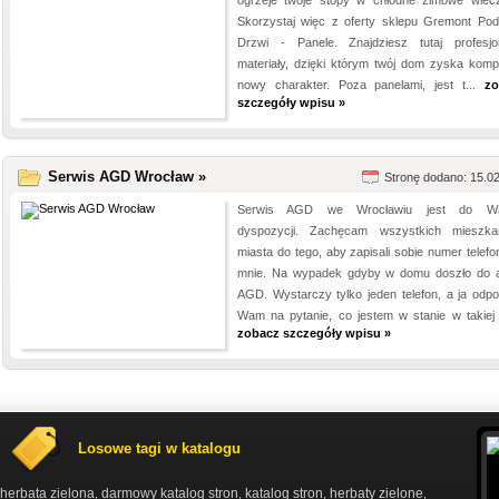
ogrzeje twoje stopy w chłodne zimowe wiec
Skorzystaj więc z oferty sklepu Gremont Podł
Drzwi - Panele. Znajdziesz tutaj profesjo
materiały, dzięki którym twój dom zyska kompl
nowy charakter. Poza panelami, jest t...
zo
szczegóły wpisu »
Serwis AGD Wrocław »
Stronę dodano: 15.0
Serwis AGD we Wrocławiu jest do Wa
dyspozycji. Zachęcam wszystkich mieszk
miasta do tego, aby zapisali sobie numer telefo
mnie. Na wypadek gdyby w domu doszło do a
AGD. Wystarczy tylko jeden telefon, a ja odp
Wam na pytanie, co jestem w stanie w takiej s
zobacz szczegóły wpisu »
Losowe tagi w katalogu
herbata zielona
darmowy katalog stron
katalog stron
herbaty zielone
,
,
,
,