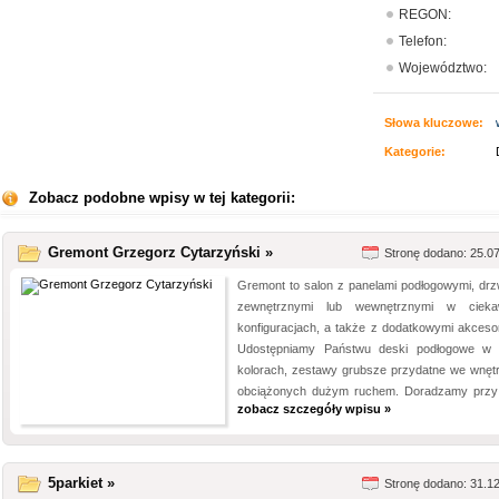
REGON:
Telefon:
Województwo:
Słowa kluczowe:
Kategorie:
Zobacz podobne wpisy w tej kategorii:
Gremont Grzegorz Cytarzyński »
Stronę dodano: 25.0
Gremont to salon z panelami podłogowymi, drz
zewnętrznymi lub wewnętrznymi w cieka
konfiguracjach, a także z dodatkowymi akcesor
Udostępniamy Państwu deski podłogowe w 
kolorach, zestawy grubsze przydatne we wnęt
obciążonych dużym ruchem. Doradzamy przy 
zobacz szczegóły wpisu »
5parkiet »
Stronę dodano: 31.1