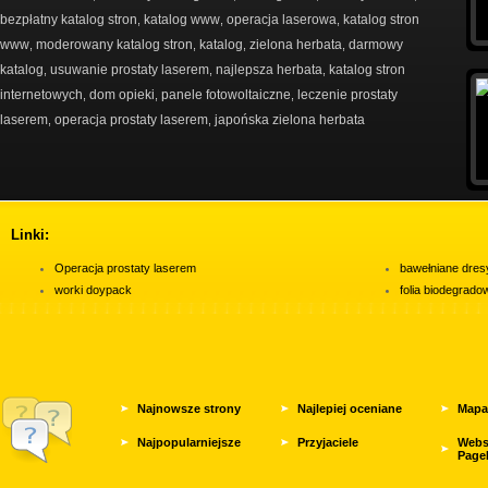
bezpłatny katalog stron
katalog www
operacja laserowa
katalog stron
,
,
,
www
moderowany katalog stron
katalog
zielona herbata
darmowy
,
,
,
,
katalog
usuwanie prostaty laserem
najlepsza herbata
katalog stron
,
,
,
internetowych
dom opieki
panele fotowoltaiczne
leczenie prostaty
,
,
,
laserem
operacja prostaty laserem
japońska zielona herbata
,
,
Linki:
Operacja prostaty laserem
bawełniane dres
worki doypack
folia biodegrad
Najnowsze strony
Najlepiej oceniane
Mapa
Najpopularniejsze
Przyjaciele
Webs
Page