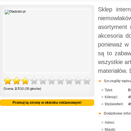
Sklep inter
niemowlakó
asortyment 
akcesoria d
ponieważ w 
są to zabaw
wszystkie ar
materiałów. D
Szczegóły wpisu
Ocena:
2.7
/10 (30 głosów)
Tytuł:
D
Kliknięć:
4
Promuj tą stronę w okienku reklamowym!
Wyświetleń:
4
Dodatkowe info
Adres:
Miasto: