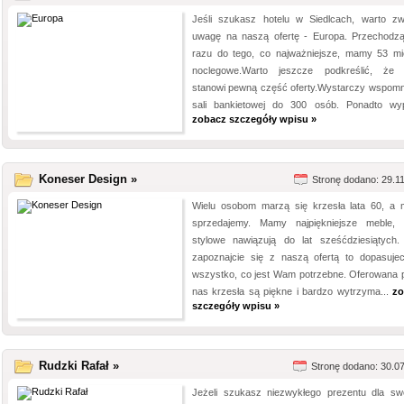
Jeśli szukasz hotelu w Siedlcach, warto zw
uwagę na naszą ofertę - Europa. Przechodz
razu do tego, co najważniejsze, mamy 53 mi
noclegowe.Warto jeszcze podkreślić, że 
stanowi pewną część oferty.Wystarczy wspomn
sali bankietowej do 300 osób. Ponadto wyp
zobacz szczegóły wpisu »
Koneser Design »
Stronę dodano: 29.1
Wielu osobom marzą się krzesła lata 60, a 
sprzedajemy. Mamy najpiękniejsze meble, 
stylowe nawiązują do lat sześćdziesiątych. 
zapoznajcie się z naszą ofertą to dopasujec
wszystko, co jest Wam potrzebne. Oferowana 
nas krzesła są piękne i bardzo wytrzyma...
zo
szczegóły wpisu »
Rudzki Rafał »
Stronę dodano: 30.0
Jeżeli szukasz niezwykłego prezentu dla sw