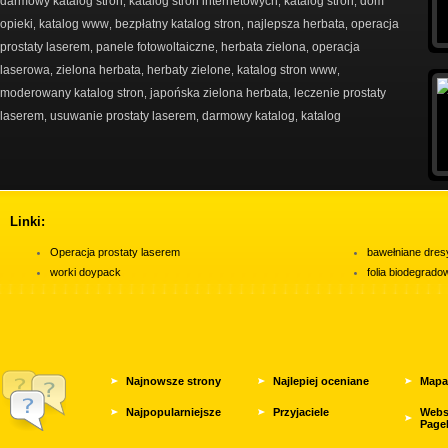
darmowy katalog stron
katalog stron internetowych
katalog stron
dom
,
,
,
opieki
katalog www
bezpłatny katalog stron
najlepsza herbata
operacja
,
,
,
,
prostaty laserem
panele fotowoltaiczne
herbata zielona
operacja
,
,
,
laserowa
zielona herbata
herbaty zielone
katalog stron www
,
,
,
,
moderowany katalog stron
japońska zielona herbata
leczenie prostaty
,
,
laserem
usuwanie prostaty laserem
darmowy katalog
katalog
,
,
,
Linki:
Operacja prostaty laserem
bawełniane dres
worki doypack
folia biodegrad
Najnowsze strony
Najlepiej oceniane
Mapa
Najpopularniejsze
Przyjaciele
Webs
Page