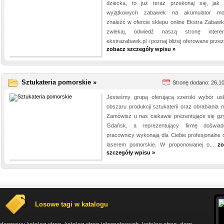
dziecka, to już teraz przekonaj się, jak 
wyjątkowych zabawek na akumulator mo
znaleźć w ofercie sklepu online Ekstra Zabawki
zwlekaj, odwiedź naszą stronę interen
ekstrazabawk.pl i poznaj bliżej oferowane przez
zobacz szczegóły wpisu »
Sztukateria pomorskie »
Stronę dodano: 26.1
Jesteśmy grupą oferującą szeroki wybór us
obszaru produkcji sztukaterii oraz obrabiania m
Zamówisz u nas ciekawie prezentujące się g
Gdańsk, a reprezentujący firmę doświad
pracownicy wykonają dla Ciebie profesjonalne c
laserem pomorskie. W proponowanej o...
zo
szczegóły wpisu »
Losowe tagi w katalogu