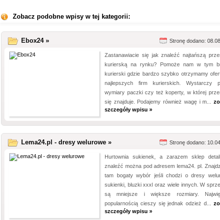
Zobacz podobne wpisy w tej kategorii:
Ebox24 »
Stronę dodano: 08.0
Zastanawiacie się jak znaleźć najtańszą prze
kurierską na rynku? Pomoże nam w tym b
kurierski gdzie bardzo szybko otrzymamy ofer
najlepszych firm kurierskich. Wystarczy 
wymiary paczki czy też koperty, w której prze
się znajduje. Podajemy również wagę i m...
zo
szczegóły wpisu »
Lema24.pl - dresy welurowe »
Stronę dodano: 10.0
Hurtownia sukienek, a zarazem sklep detal
znaleźć można pod adresem lema24. pl. Znajd
tam bogaty wybór jeśli chodzi o dresy welu
sukienki, bluzki xxxl oraz wiele innych. W sprz
są mniejsze i większe rozmiary. Najwi
popularnością cieszy się jednak odzież d...
zo
szczegóły wpisu »