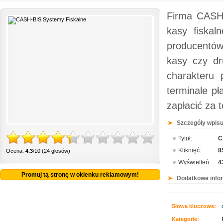
Firma CASH-
kasy fiskal
producentów
kasy czy dr
charakteru 
terminale p
zapłacić za
Szczegóły wpisu
Tytuł:
C
Kliknięć:
8
Ocena:
4.3
/10 (24 głosów)
Wyświetleń:
4
Promuj tą stronę w okienku reklamowym!
Dodatkowe info
Słowa kluczowe:
Kategorie: