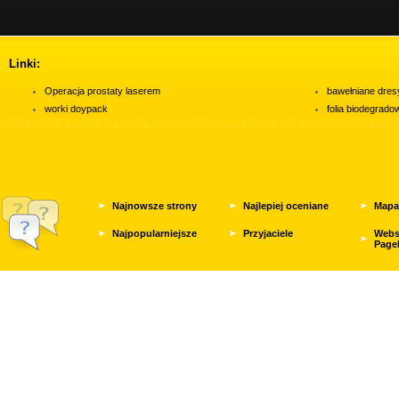
Linki:
Operacja prostaty laserem
bawełniane dres
worki doypack
folia biodegrad
Najnowsze strony
Najlepiej oceniane
Mapa
Najpopularniejsze
Przyjaciele
Webs
Page