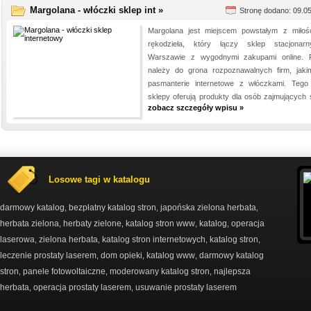
Margolana - włóczki sklep int »
Stronę dodano: 09.0
Margolana jest miejscem powstałym z miłoś
rękodzieła, który łączy sklep stacjona
Warszawie z wygodnymi zakupami online. 
należy do grona rozpoznawalnych firm, jaki
pasmanterie internetowe z włóczkami. Tego
sklepy oferują produkty dla osób zajmujących si
zobacz szczegóły wpisu »
Losowe tagi w katalogu
darmowy katalog
bezpłatny katalog stron
japońska zielona herbata
,
,
,
herbata zielona
herbaty zielone
katalog stron www
katalog
operacja
,
,
,
,
laserowa
zielona herbata
katalog stron internetowych
katalog stron
,
,
,
,
leczenie prostaty laserem
dom opieki
katalog www
darmowy katalog
,
,
,
stron
panele fotowoltaiczne
moderowany katalog stron
najlepsza
,
,
,
herbata
operacja prostaty laserem
usuwanie prostaty laserem
,
,