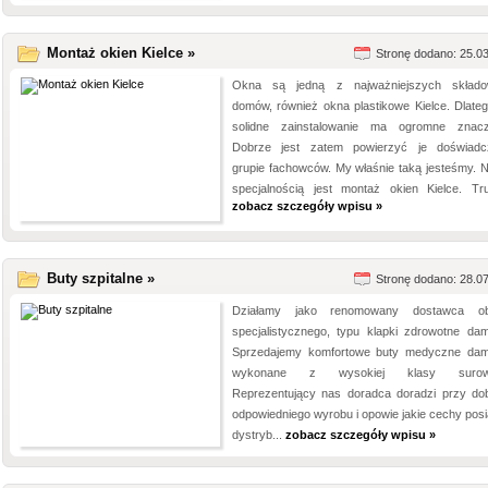
Montaż okien Kielce »
Stronę dodano: 25.0
Okna są jedną z najważniejszych skład
domów, również okna plastikowe Kielce. Dlateg
solidne zainstalowanie ma ogromne znacz
Dobrze jest zatem powierzyć je doświadc
grupie fachowców. My właśnie taką jesteśmy. 
specjalnością jest montaż okien Kielce. Trud
zobacz szczegóły wpisu »
Buty szpitalne »
Stronę dodano: 28.0
Działamy jako renomowany dostawca ob
specjalistycznego, typu klapki zdrowotne dam
Sprzedajemy komfortowe buty medyczne dam
wykonane z wysokiej klasy surow
Reprezentujący nas doradca doradzi przy do
odpowiedniego wyrobu i opowie jakie cechy posi
dystryb...
zobacz szczegóły wpisu »