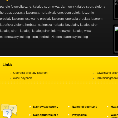
panele fotowoltaiczne
katalog stron www
darmowy katalog stron
zielona
,
,
,
herbata
operacja laserowa
herbaty zielone
dom opieki
leczenie
,
,
,
,
prostaty laserem
usuwanie prostaty laserem
operacja prostaty laserem
,
,
,
japońska zielona herbata
najlepsza herbata
bezpłatny katalog stron
,
,
,
katalog stron
katalog
katalog stron internetowych
katalog www
,
,
,
,
moderowany katalog stron
herbata zielona
darmowy katalog
,
,
Linki:
Operacja prostaty laserem
bawełniane dres
worki doypack
folia biodegrad
Najnowsze strony
Najlepiej oceniane
Mapa
Najpopularniejsze
Przyjaciele
Webs