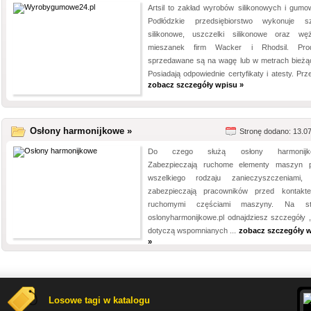
Artsil to zakład wyrobów silikonowych i gumo
Podłódzkie przedsiębiorstwo wykonuje s
silikonowe, uszczelki silikonowe oraz w
mieszanek firm Wacker i Rhodsil. Prod
sprzedawane są na wagę lub w metrach bieżą
Posiadają odpowiednie certyfikaty i atesty. Prze
zobacz szczegóły wpisu »
Osłony harmonijkowe »
Stronę dodano: 13.0
Do czego służą osłony harmonijk
Zabezpieczają ruchome elementy maszyn 
wszelkiego rodzaju zanieczyszczeniami,
zabezpieczają pracowników przed kontak
ruchomymi częściami maszyny. Na str
oslonyharmonijkowe.pl odnajdziesz szczegóły ,
dotyczą wspomnianych ...
zobacz szczegóły 
»
Losowe tagi w katalogu