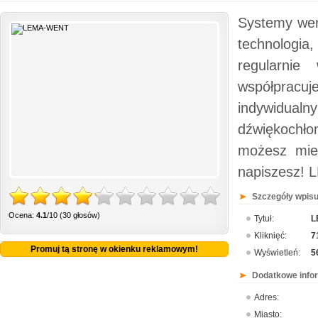
Systemy wen
technologia
regularnie
współprac
indywidua
dźwiękochło
możesz mie
napiszesz!
Szczegóły wpisu
Ocena:
4.1
/10 (30 głosów)
Tytuł:
L
Kliknięć:
7
Promuj tą stronę w okienku reklamowym!
Wyświetleń:
5
Dodatkowe info
Adres:
Miasto: