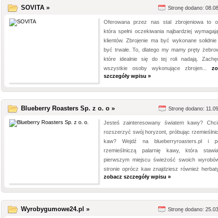
SOVITA »
Stronę dodano: 08.0
Oferowana przez nas stal zbrojeniowa to of
która spełni oczekiwania najbardziej wymagaj
klientów. Zbrojenie ma być wykonane solidnie
być trwałe. To, dlatego my mamy pręty żebro
które idealnie się do tej roli nadają. Zach
wszystkie osoby wykonujące zbrojen...
zo
szczegóły wpisu »
Blueberry Roasters Sp. z o. o »
Stronę dodano: 11.0
Jesteś zainteresowany światem kawy? Chci
rozszerzyć swój horyzont, próbując rzemieślni
kaw? Wejdź na blueberryroasters.pl i p
rzemieślniczą palarnię kawy, która staw
pierwszym miejscu świeżość swoich wyrobó
stronie oprócz kaw znajdziesz również herbaty,
zobacz szczegóły wpisu »
Wyrobygumowe24.pl »
Stronę dodano: 25.0