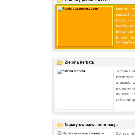
Kompleksowe
realizacji 
Nasza ofert
budowy i geo
dokładność 
firmami bu
szczegóły 
Zielona herbata
Jednym z na
jest herbata 
a przede w
podają ten n
do sushi. Je
zielona sklep
Napary owocowe informacje
Od czarnej