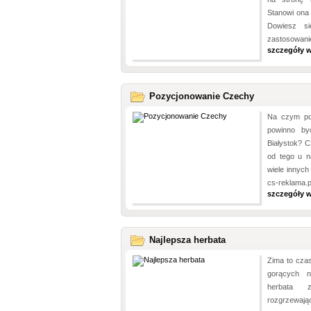
Stanowi ona 
Dowiesz si
zastosowan
szczegóły 
Pozycjonowanie Czechy
Na czym po
powinno by
Białystok? 
od tego u n
wiele innych
cs-reklama.p
szczegóły 
Najlepsza herbata
Zima to cza
gorących n
herbata 
rozgrzewają