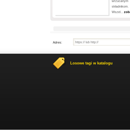
wrzucanym 
składnikom.
Wszel...
zob
Adres:
Losowe tagi w katalogu