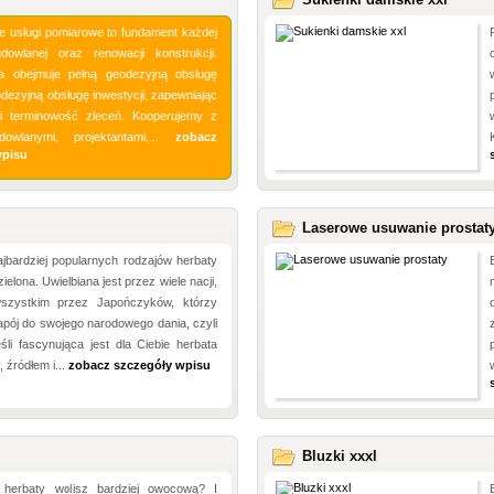
 usługi pomiarowe to fundament każdej
budowlanej oraz renowacji konstrukcji.
a obejmuje pełną geodezyjną obsługę
dezyjną obsługę inwestycji, zapewniając
i terminowość zleceń. Kooperujemy z
dowlanymi, projektantami,...
zobacz
wpisu
Laserowe usuwanie prostat
jbardziej popularnych rodzajów herbaty
zielona. Uwielbiana jest przez wiele nacji,
szystkim przez Japończyków, którzy
apój do swojego narodowego dania, czyli
śli fascynująca jest dla Ciebie herbata
, źródłem i...
zobacz szczegóły wpisu
Bluzki xxxl
 herbaty wolisz bardziej owocową? I