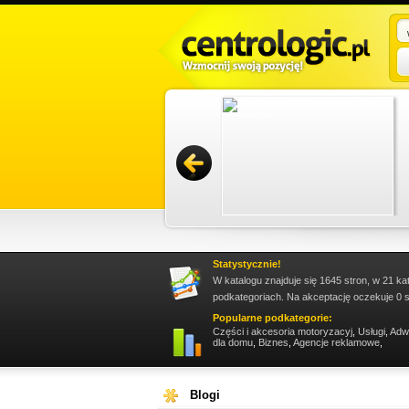
 cała procedura kupna przebiega bez zbędnych
, zaufaj doświadczonemu pośrednikowi, który
ws...
Promuj stronę w okienku!
Statystycznie!
W katalogu znajduje się 1645 stron, w 21 ka
podkategoriach. Na akceptację oczekuje 0 s
Popularne podkategorie:
Części i akcesoria motoryzacyj
,
Usługi
,
Adw
dla domu
,
Biznes
,
Agencje reklamowe
,
Blogi