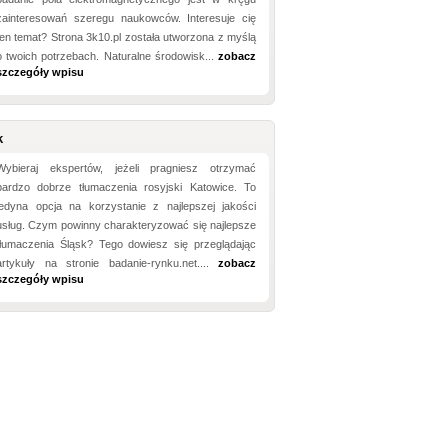
zainteresowań szeregu naukowców. Interesuje cię
ten temat? Strona 3k10.pl została utworzona z myślą
o twoich potrzebach. Naturalne środowisk...
zobacz
szczegóły wpisu
k
Wybieraj ekspertów, jeżeli pragniesz otrzymać
bardzo dobrze tłumaczenia rosyjski Katowice. To
jedyna opcja na korzystanie z najlepszej jakości
usług. Czym powinny charakteryzować się najlepsze
tłumaczenia Śląsk? Tego dowiesz się przeglądając
artykuły na stronie badanie-rynku.net....
zobacz
szczegóły wpisu