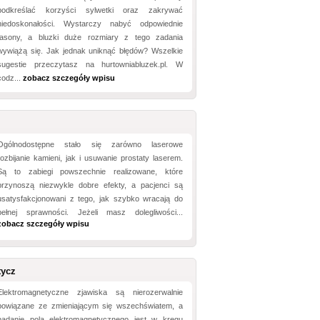
podkreślać korzyści sylwetki oraz zakrywać
niedoskonałości. Wystarczy nabyć odpowiednie
fasony, a bluzki duże rozmiary z tego zadania
wywiążą się. Jak jednak uniknąć błędów? Wszelkie
sugestie przeczytasz na hurtowniabluzek.pl. W
codz...
zobacz szczegóły wpisu
Ogólnodostępne stało się zarówno laserowe
rozbijanie kamieni, jak i usuwanie prostaty laserem.
Są to zabiegi powszechnie realizowane, które
przynoszą niezwykle dobre efekty, a pacjenci są
usatysfakcjonowani z tego, jak szybko wracają do
pełnej sprawności. Jeżeli masz dolegliwości...
zobacz szczegóły wpisu
tycz
Elektromagnetyczne zjawiska są nierozerwalnie
powiązane ze zmieniającym się wszechświatem, a
badanie pola elektromagnetycznego jest w kręgu