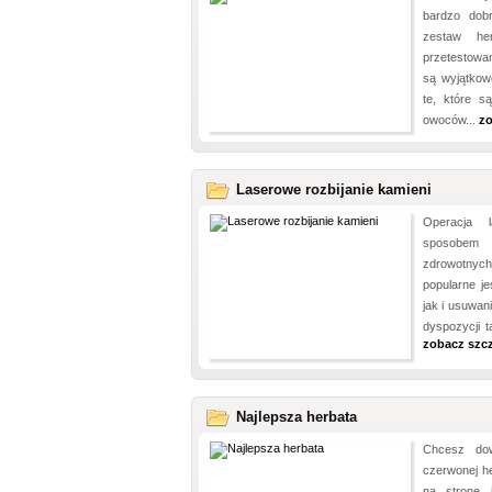
bardzo dob
zestaw he
przetestowa
są wyjątkow
te, które s
owoców...
zo
Laserowe rozbijanie kamieni
Operacja 
sposobem
zdrowotnych
popularne j
jak i usuwan
dyspozycji t
zobacz szc
Najlepsza herbata
Chcesz dow
czerwonej he
na stronę in