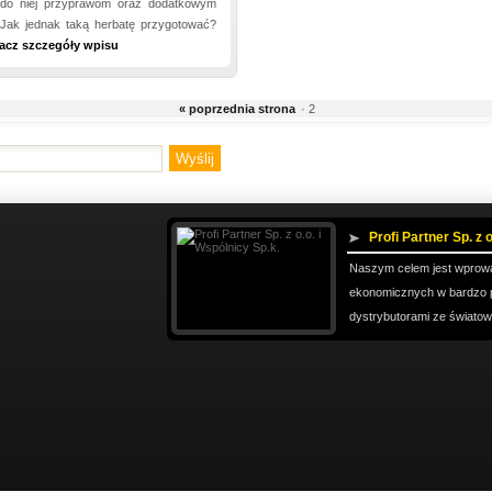
do niej przyprawom oraz dodatkowym
 Jak jednak taką herbatę przygotować?
acz szczegóły wpisu
« poprzednia strona
· 2
Profi Partner Sp. z o
Naszym celem jest wprowa
ekonomicznych w bardzo 
dystrybutorami ze światowe