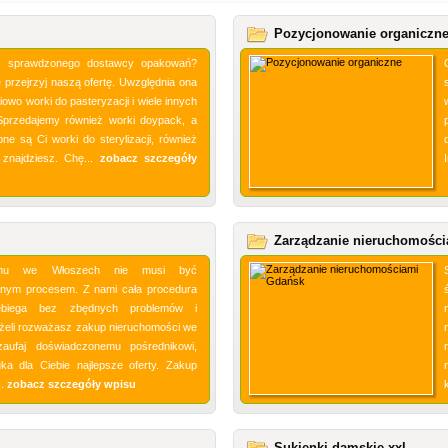
Pozycjonowanie organiczn
sz sprawdzonego dostawcy opakowań?
 przejrzyj naszą ofertę. Uwzględnia ona
iowo worki do pasteryzacji i wiele innych
Sprzedajemy również worki doypack, a
ebne są Ci worki do sterylizacji, również
 znajdziesz. Chę...
zobacz szczegóły
Zarządzanie nieruchomośc
mu we Włoszech nie musi być
nym procesem. Z nami cała procedura
ebiega bez zbędnych problemów i
eżeli rozważasz zakup nieruchomości we
zaufaj doświadczonemu pośrednikowi,
ka dla Ciebie najlepsze oferty. Zakup
..
zobacz szczegóły wpisu
Sukienki damskie xxl