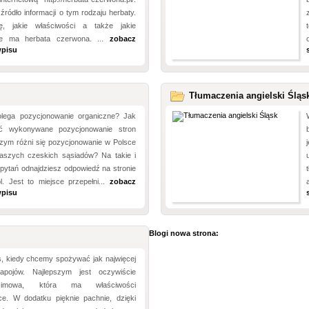
źródło informacji o tym rodzaju herbaty.
ę, jakie właściwości a także jakie
ie ma herbata czerwona. ...
zobacz
wpisu
Tłumaczenia angielski Śląs
lega pozycjonowanie organiczne? Jak
ć wykonywane pozycjonowanie stron
Czym różni się pozycjonowanie w Polsce
aszych czeskich sąsiadów? Na takie i
 pytań odnajdziesz odpowiedź na stronie
l. Jest to miejsce przepełni...
zobacz
wpisu
Blogi nowa strona:
s, kiedy chcemy spożywać jak najwięcej
apojów. Najlepszym jest oczywiście
zimowa, która ma właściwości
ce. W dodatku pięknie pachnie, dzięki