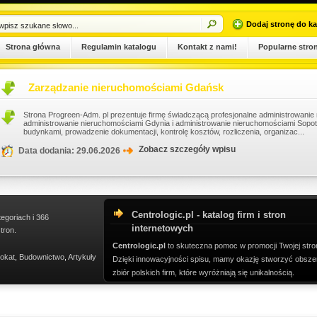
Dodaj stronę do ka
Strona główna
Regulamin katalogu
Kontakt z nami!
Popularne stro
Zarządzanie nieruchomościami Gdańsk
Strona Progreen-Adm. pl prezentuje firmę świadczącą profesjonalne administrowani
administrowanie nieruchomościami Gdynia i administrowanie nieruchomościami Sopo
budynkami, prowadzenie dokumentacji, kontrolę kosztów, rozliczenia, organizac...
Zobacz szczegóły wpisu
Data dodania: 29.06.2026
Centrologic.pl - katalog firm i stron
tegoriach i 366
internetowych
tron.
Centrologic.pl
to skuteczna pomoc w promocji Twojej stro
okat
,
Budownictwo
,
Artykuły
Dzięki innowacyjności spisu, mamy okazję stworzyć obsze
zbiór polskich firm, które wyróżniają się unikalnością.