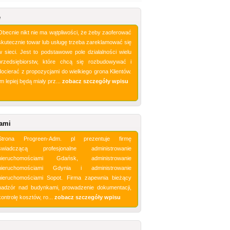
e
Obecnie nikt nie ma wątpliwości, że żeby zaoferować
skutecznie towar lub usługę trzeba zareklamować się
w sieci. Jest to podstawowe pole działalności wielu
przedsiębiorstw, które chcą się rozbudowywać i
docierać z propozycjami do wielkiego grona Klientów.
Im lepiej będą miały prz...
zobacz szczegóły wpisu
iami
Strona Progreen-Adm. pl prezentuje firmę
świadczącą profesjonalne administrowanie
nieruchomościami Gdańsk, administrowanie
nieruchomościami Gdynia i administrowanie
nieruchomościami Sopot. Firma zapewnia bieżący
nadzór nad budynkami, prowadzenie dokumentacji,
kontrolę kosztów, ro...
zobacz szczegóły wpisu