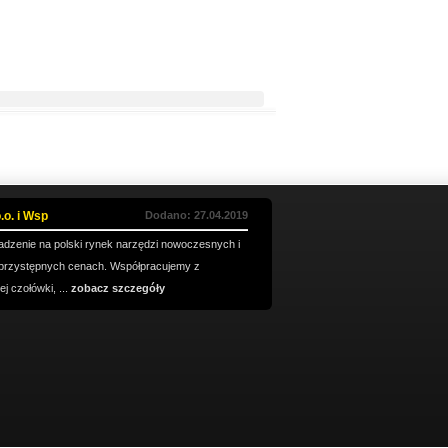
.o. i Wsp
Dodano: 27.04.2019
dzenie na polski rynek narzędzi nowoczesnych i
przystępnych cenach. Współpracujemy z
j czołówki, ...
zobacz szczegóły