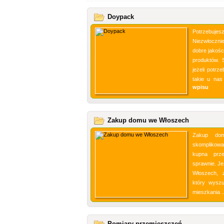
Doypack
Potrzebuje
Niezwłocznie
dobre jakośc
produktów. 
jeżeli potrz
takie u nas
wpisu
Zakup domu we Włoszech
Zakup do
skomplikowa
kupna prz
sprawnie. J
Włoszech, 
który wyszu
mieszkania .
Pomiary przemieszczeń