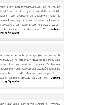
Panie, które mają rozmiarówkę XXL nie muszą już
obawiać się, że nie znajdą nic dla siebie na wielkie
wyjście labo spotkanie ze znajomymi. Obecnie
prężnie funkcjonuje nie jedna hurtownia z sukienkami,
w związku z tym sukienki xxxl oferowane są w .
Każdy znajdzie coś dla siebie. Mo...
zobacz
szczegóły wpisu
y
Bezbolesne leczenie prostaty jest współcześnie
możliwe. Jak to możliwe?? Nowoczesna medycyna
oferuje laserowe usuwanie prostaty. Bezbolesny
zabieg czyni cuda. Pozwala doprowadzić chorego do
pełni sił bardzo szybko i bez niepotrzebnego bólu. Co
ważne, leczenie prostaty laserem jes...
zobacz
szczegóły wpisu
Bluzki dla kobiet noszących rozmiar XL powinny