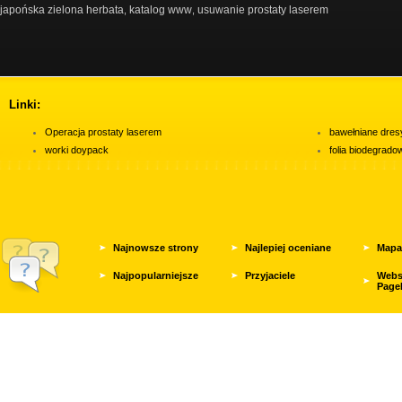
japońska zielona herbata
katalog www
usuwanie prostaty laserem
,
,
Linki:
Operacja prostaty laserem
bawełniane dres
worki doypack
folia biodegrad
Najnowsze strony
Najlepiej oceniane
Mapa
Najpopularniejsze
Przyjaciele
Webs
Page