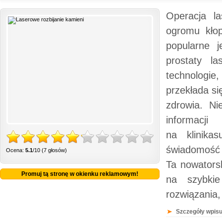
Operacja l
ogromu kło
popularne 
prostaty la
technologie
przekłada si
zdrowia. Ni
informacj
na klinika
świadomość l
Ocena:
5.1
/10 (7 głosów)
Ta nowatorsk
Promuj tą stronę w okienku reklamowym!
na szybkie
rozwiązania
Szczegóły wpisu