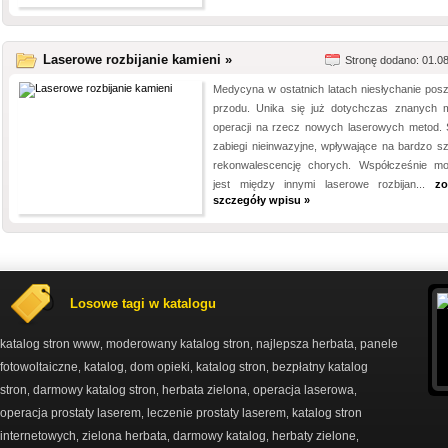
Laserowe rozbijanie kamieni »
Stronę dodano: 01.0
Medycyna w ostatnich latach niesłychanie posz
przodu. Unika się już dotychczas znanych 
operacji na rzecz nowych laserowych metod. 
zabiegi nieinwazyjne, wpływające na bardzo s
rekonwalescencję chorych. Współcześnie mo
jest między innymi laserowe rozbijan...
zo
szczegóły wpisu »
Losowe tagi w katalogu
katalog stron www
moderowany katalog stron
najlepsza herbata
panele
,
,
,
fotowoltaiczne
katalog
dom opieki
katalog stron
bezpłatny katalog
,
,
,
,
stron
darmowy katalog stron
herbata zielona
operacja laserowa
,
,
,
,
operacja prostaty laserem
leczenie prostaty laserem
katalog stron
,
,
internetowych
zielona herbata
darmowy katalog
herbaty zielone
,
,
,
,