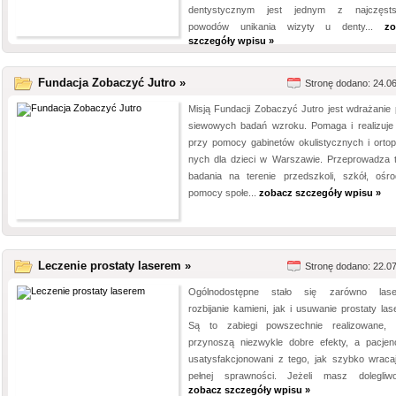
dentystycznym jest jednym z najczęsts
powodów unikania wizyty u denty...
zo
szczegóły wpisu »
Fundacja Zobaczyć Jutro »
Stronę dodano: 24.0
Misją Fun­da­cji Zoba­czyć Jutro jest wdra­ża­nie
sie­wo­wych badań wzroku. Pomaga i reali­zuje 
przy pomocy gabi­ne­tów oku­li­stycz­nych i ortop
nych dla dzieci w War­sza­wie. Prze­pro­wa­dza 
bada­nia na tere­nie przed­szkoli, szkół, ośro
pomocy spo­łe...
zobacz szczegóły wpisu »
Leczenie prostaty laserem »
Stronę dodano: 22.0
Ogólnodostępne stało się zarówno lase
rozbijanie kamieni, jak i usuwanie prostaty las
Są to zabiegi powszechnie realizowane, 
przynoszą niezwykle dobre efekty, a pacjen
usatysfakcjonowani z tego, jak szybko wraca
pełnej sprawności. Jeżeli masz dolegliwoś
zobacz szczegóły wpisu »