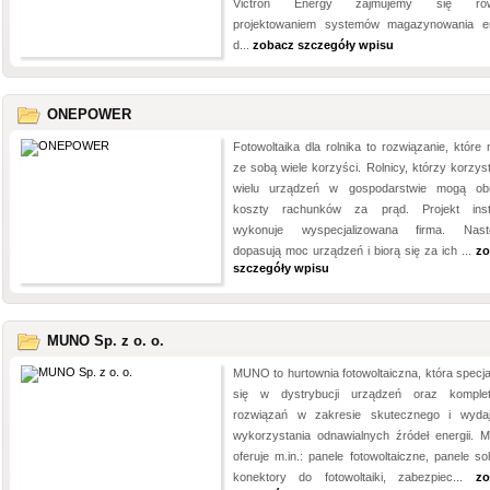
Victron Energy zajmujemy się rów
projektowaniem systemów magazynowania en
d...
zobacz szczegóły wpisu
ONEPOWER
Fotowoltaika dla rolnika to rozwiązanie, które 
ze sobą wiele korzyści. Rolnicy, którzy korzyst
wielu urządzeń w gospodarstwie mogą ob
koszty rachunków za prąd. Projekt insta
wykonuje wyspecjalizowana firma. Nast
dopasują moc urządzeń i biorą się za ich ...
zo
szczegóły wpisu
MUNO Sp. z o. o.
MUNO to hurtownia fotowoltaiczna, która specjal
się w dystrybucji urządzeń oraz komple
rozwiązań w zakresie skutecznego i wyda
wykorzystania odnawialnych źródeł energii.
oferuje m.in.: panele fotowoltaiczne, panele so
konektory do fotowoltaiki, zabezpiec...
zo