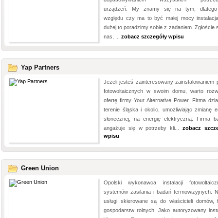
urządzeń. My znamy się na tym, dlateg
względu czy ma to być małej mocy instalacj
dużej to poradzimy sobie z zadaniem. Zgłoście s
nas, ...
zobacz szczegóły wpisu
Yap Partners
Jeżeli jesteś zainteresowany zainstalowaniem p
fotowoltaicznych w swoim domu, warto roz
ofertę firmy Your Alternative Power. Firma dzia
terenie śląska i okolic, umożliwiając zmianę en
słonecznej, na energię elektryczną. Firma b
angażuje się w potrzeby kli...
zobacz szcz
wpisu
Green Union
Opolski wykonawca instalacji fotowoltaicz
systemów zasilania i badań termowizyjnych. 
usługi skierowane są do właścicieli domów, f
gospodarstw rolnych. Jako autoryzowany insta