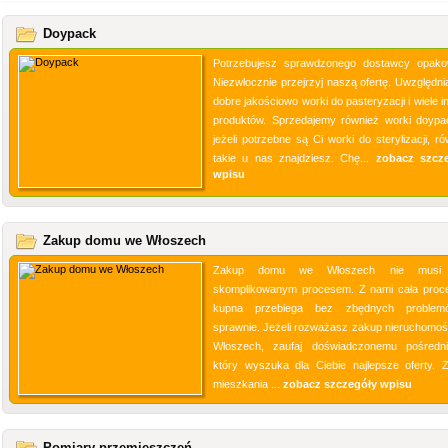
Doypack
Potrzebujesz sprawdzonego dostawcy opak
Niezwłocznie przejrzyj naszą ofertę. Uwzględni
dobre jakościowo worki do pasteryzacji i wiele 
produktów. Sprzedajemy również worki doypa
jeżeli potrzebne są Ci worki do sterylizacji, r
takie u nas znajdziesz. Chę...
zobacz szcz
wpisu
Zakup domu we Włoszech
Zakup domu we Włoszech nie musi
skomplikowanym procesem. Z nami cała proc
kupna przebiega bez zbędnych problem
sprawnie. Jeżeli rozważasz zakup nieruchomoś
Włoszech, zaufaj doświadczonemu pośredni
który wyszuka dla Ciebie najlepsze oferty. 
mieszkania ...
zobacz szczegóły wpisu
Pomiary przemieszczeń