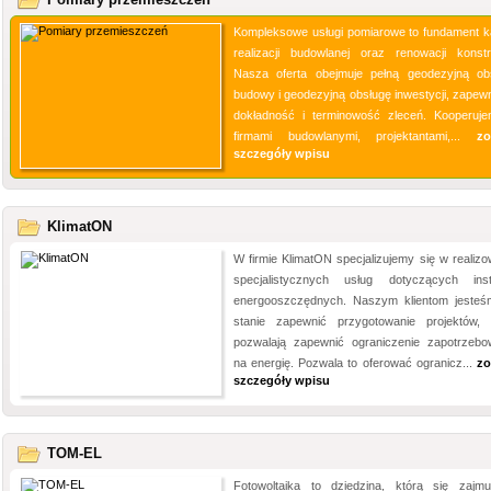
Kompleksowe usługi pomiarowe to fundament k
realizacji budowlanej oraz renowacji konstru
Nasza oferta obejmuje pełną geodezyjną ob
budowy i geodezyjną obsługę inwestycji, zapewn
dokładność i terminowość zleceń. Kooperuj
firmami budowlanymi, projektantami,...
zo
szczegóły wpisu
KlimatON
W firmie KlimatON specjalizujemy się w realizo
specjalistycznych usług dotyczących insta
energooszczędnych. Naszym klientom jeste
stanie zapewnić przygotowanie projektów, 
pozwalają zapewnić ograniczenie zapotrzebo
na energię. Pozwala to oferować ogranicz...
zo
szczegóły wpisu
TOM-EL
Fotowoltaika to dziedzina, którą się zajmu