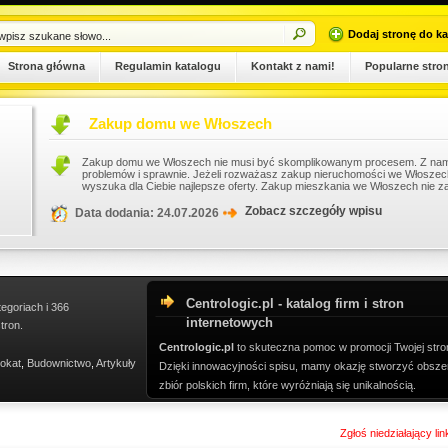
Dodaj stronę do ka
Strona główna
Regulamin katalogu
Kontakt z nami!
Popularne stro
Zakup domu we Włoszech
Zakup domu we Włoszech nie musi być skomplikowanym procesem. Z nami cała pro
problemów i sprawnie. Jeżeli rozważasz zakup nieruchomości we Włoszech, zaufaj 
wyszuka dla Ciebie najlepsze oferty. Zakup mieszkania we Włoszech nie zaws...
Zobacz szczegóły wpisu
Data dodania: 24.07.2026
Centrologic.pl - katalog firm i stron
tegoriach i 366
internetowych
tron.
Centrologic.pl
to skuteczna pomoc w promocji Twojej stro
okat
,
Budownictwo
,
Artykuły
Dzięki innowacyjności spisu, mamy okazję stworzyć obsze
zbiór polskich firm, które wyróżniają się unikalnością.
Zgłoś niedziałający li