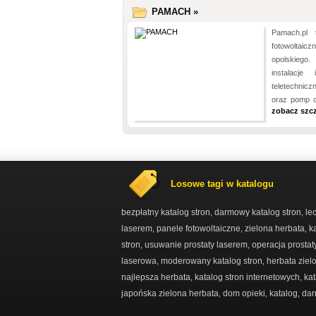
PAMACH »
Pamach.pl 
fotowoltaic
opolskiego
instalacje 
teletechnic
oraz pomp c
zobacz szc
Losowe tagi w katalogu
bezpłatny katalog stron
darmowy katalog stron
le
,
,
laserem
panele fotowoltaiczne
zielona herbata
k
,
,
,
stron
usuwanie prostaty laserem
operacja prostat
,
,
laserowa
moderowany katalog stron
herbata ziel
,
,
najlepsza herbata
katalog stron internetowych
ka
,
,
japońska zielona herbata
dom opieki
katalog
dar
,
,
,