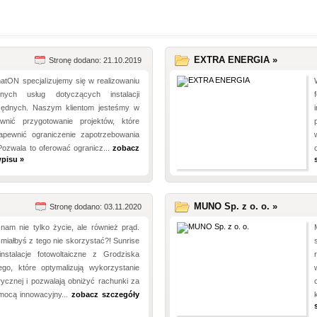
EXTRA ENERGIA »
Stronę dodano: 21.10.2019
matON specjalizujemy się w realizowaniu
cznych usług dotyczących instalacji
zędnych. Naszym klientom jesteśmy w
wnić przygotowanie projektów, które
apewnić ograniczenie zapotrzebowania
Pozwala to oferować ogranicz...
zobacz
pisu »
MUNO Sp. z o. o. »
Stronę dodano: 03.11.2020
nam nie tylko życie, ale również prąd.
iałbyś z tego nie skorzystać?! Sunrise
nstalacje fotowoltaiczne z Grodziska
iego, które optymalizują wykorzystanie
trycznej i pozwalają obniżyć rachunki za
mocą innowacyjny...
zobacz szczegóły