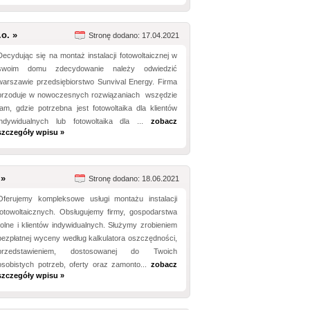
o. »
Stronę dodano: 17.04.2021
Decydując się na montaż instalacji fotowoltaicznej w
swoim domu zdecydowanie należy odwiedzić
warszawie przedsiębiorstwo Sunvival Energy. Firma
przoduje w nowoczesnych rozwiązaniach wszędzie
tam, gdzie potrzebna jest fotowoltaika dla klientów
indywidualnych lub fotowoltaika dla ...
zobacz
szczegóły wpisu »
 »
Stronę dodano: 18.06.2021
Oferujemy kompleksowe usługi montażu instalacji
fotowoltaicznych. Obsługujemy firmy, gospodarstwa
rolne i klientów indywidualnych. Służymy zrobieniem
bezpłatnej wyceny według kalkulatora oszczędności,
przedstawieniem, dostosowanej do Twoich
osobistych potrzeb, oferty oraz zamonto...
zobacz
szczegóły wpisu »