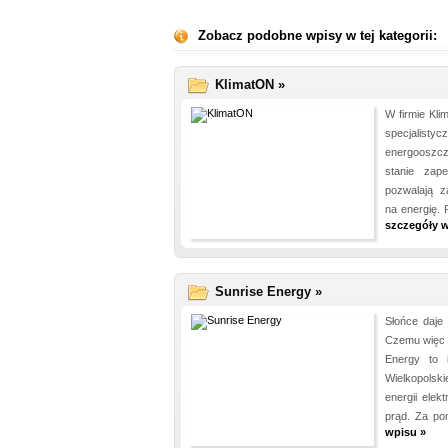
Zobacz podobne wpisy w tej kategorii:
KlimatON »
W firmie Kli
specjalisty
energooszc
stanie zape
pozwalają z
na energię. 
szczegóły w
Sunrise Energy »
Słońce daje 
Czemu więc m
Energy to i
Wielkopolsk
energii elek
prąd. Za po
wpisu »