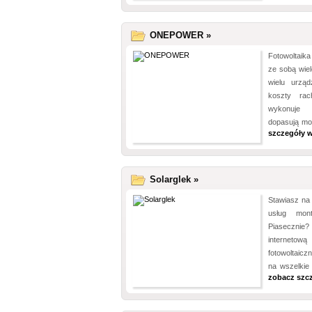
ONEPOWER »
Fotowoltaika
ze sobą wiel
wielu urzą
koszty rac
wykonuje w
dopasują moc
szczegóły w
Solarglek »
Stawiasz na 
usług mont
Piaseczni
internetow
fotowoltaicz
na wszelkie 
zobacz szc