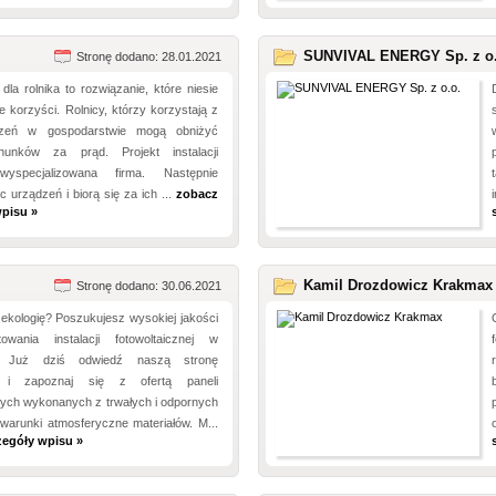
SUNVIVAL ENERGY Sp. z o.
Stronę dodano: 28.01.2021
 dla rolnika to rozwiązanie, które niesie
e korzyści. Rolnicy, którzy korzystają z
dzeń w gospodarstwie mogą obniżyć
hunków za prąd. Projekt instalacji
yspecjalizowana firma. Następnie
 urządzeń i biorą się za ich ...
zobacz
pisu »
Kamil Drozdowicz Krakmax
Stronę dodano: 30.06.2021
ekologię? Poszukujesz wysokiej jakości
owania instalacji fotowoltaicznej w
e? Już dziś odwiedź naszą stronę
ą i zapoznaj się z ofertą paneli
nych wykonanych z trwałych i odpornych
warunki atmosferyczne materiałów. M...
zegóły wpisu »