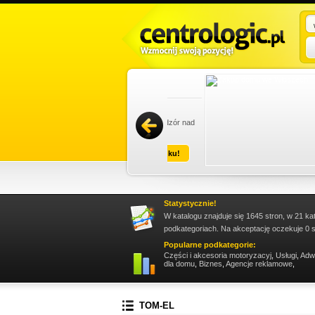
istrowanie nieruchomościami Gdańsk,
ami Sopot. Firma zapewnia bieżący nadzór nad
zac...
Promuj stronę w okienku!
Statystycznie!
W katalogu znajduje się 1645 stron, w 21 ka
podkategoriach. Na akceptację oczekuje 0 s
Popularne podkategorie:
Części i akcesoria motoryzacyj
,
Usługi
,
Adw
dla domu
,
Biznes
,
Agencje reklamowe
,
TOM-EL