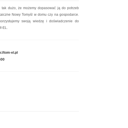
ice tak dużo, że możemy dopasować ją do potrzeb
oltaiczne Nowy Tomyśl w domu czy na gospodarce.
orzystujemy swoją wiedzę i doświadczenie do
M-EL.
p://tom-el.pl
400