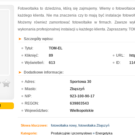
Fotowoltaika to dziedzina, którą się zajmujemy. Wiemy o fotowolta
każdego klienta. Nie ma znaczenia czy to mają być instalacje fotow
Możemy również zamontować fotowoltaike w firmach. Zawsze wyk
wykonania profesjonalnej instalacji u każdego klienta. Zapraszamy. TO
Szczegóły wpisu:
Tytuł:
TOM-EL
Kliknięć:
89
URL:
htt
Wyświetleń:
613
ID:
11
Dodatkowe informacje:
Adres:
Sportowa 30
Miasto:
Zbąszyń
NIP:
923-100-90-17
REGON:
639803543
!
Województwo:
Wielkopolskie
Słowa kluczowe:
fotowoltaika nowy, fotowoltaika Zbąszyń
Kategorie:
Produkcyjnie i przemysłowo
»
Energetyka