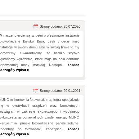
Stronę dodano: 25.07.2020
W naszej ofercie są w pełni profesjonalne instalacje
fotowoltaiczne Bielsko Biała. Jeśli chcecie mieć
instalacje w swoim domu albo w swojej firmie to my
pomożemy. Gwarantujemy, że bardzo szybko
wykonamy wyliczenia, które mają na celu dobranie
odpowiedniej mocy instalacji. Następn...
zobacz
szczegóły wpisu »
Stronę dodano: 20.01.2021
MUNO to hurtownia fotowoltaiczna, która specjalizuje
się w dystrybucji urządzeń oraz kompletnych
rozwiązań w zakresie skutecznego i wydajnego
wykorzystania odnawialnych źródeł energii. MUNO
oferuje m.in.: panele fotowoltaiczne, panele solarne,
konektory do fotowoltaiki, zabezpiec...
zobacz
szczegóły wpisu »