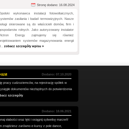
Stronę dodano: 16.08.2024
Opolski wykonawca instalacji fotowoltaicznych,
systemów zasilania i badań termowizyjnych. Nasze
usługi skierowane są do właścicieli domów, firm i
gospodarstw rolnych. Jako autoryzowany instalator
Victron Energy zajmujemy się również
projektowaniem systemów magazynowania energii
d...
zobacz szczegóły wpisu »
e H&M
Dodano: 07.10.2020
ę pracy cudzoziemców, na rejestrację spółek w
rzysięgłe dokumentów niezbędnych do potwierdzenia
bacz szczegóły
Dodano: 18.06.2021
naj słabości oraz lęki i osiągnij sylwetkę marzeń!
ym znajdziesz zarówno e-kursy z pole dance,