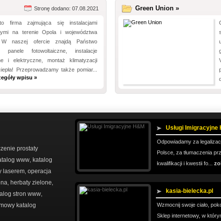
Green Union »
Stronę dodano: 07.08.2021
to firma zajmująca się instalacjami
znymi na terenie Opola i województwa
. W naszej ofercie znajdą Państwo
i panele fotowoltaiczne, instalacje
zne i elektryczne, montaż klimatyzacji
iepła! Przeprowadzamy także pomiar...
zegóły wpisu »
Usługi Imigracyjn
Odpowiadamy za legalizacj
czenie prostaty
Polsce, za tłumaczenia p
atalog www
katalog
,
kwalifikacji i kwestii fo...
zo
y laserem
operacja
,
ona
herbaty zielone
,
,
kasia-bielecka.pl
talog stron www
,
mowy katalog
Wzmocnij swoje ciało, poko
Sklep internetowy, w któr