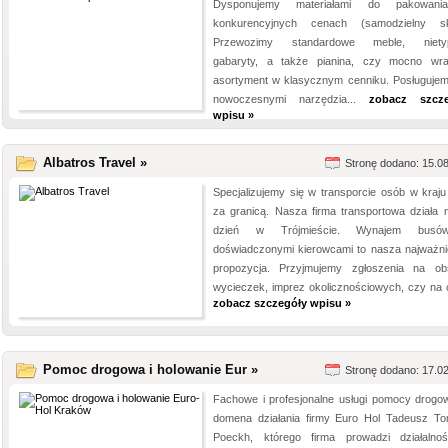
Dysponujemy materiałami do pakowan
konkurencyjnych cenach (samodzielny sk
Przewozimy standardowe meble, niety
gabaryty, a także pianina, czy mocno wra
asortyment w klasycznym cenniku. Posługujem
nowoczesnymi narzędzia...
zobacz szcze
wpisu »
Albatros Travel »
Stronę dodano: 15.0
Specjalizujemy się w transporcie osób w kraju
za granicą. Nasza firma transportowa działa 
dzień w Trójmieście. Wynajem bus
doświadczonymi kierowcami to nasza najważni
propozycja. Przyjmujemy zgłoszenia na ob
wycieczek, imprez okolicznościowych, czy na o
zobacz szczegóły wpisu »
Pomoc drogowa i holowanie Eur »
Stronę dodano: 17.0
Fachowe i profesjonalne usługi pomocy drogow
domena działania firmy Euro Hol Tadeusz T
Poeckh, którego firma prowadzi działaln