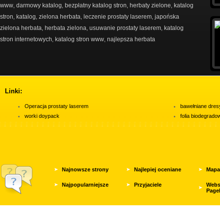
www
darmowy katalog
bezpłatny katalog stron
herbaty zielone
katalog
,
,
,
,
stron
katalog
zielona herbata
leczenie prostaty laserem
japońska
,
,
,
,
zielona herbata
herbata zielona
usuwanie prostaty laserem
katalog
,
,
,
stron internetowych
katalog stron www
najlepsza herbata
,
,
Linki:
Operacja prostaty laserem
bawełniane dres
worki doypack
folia biodegrad
Najnowsze strony
Najlepiej oceniane
Mapa
Najpopularniejsze
Przyjaciele
Webs
Page