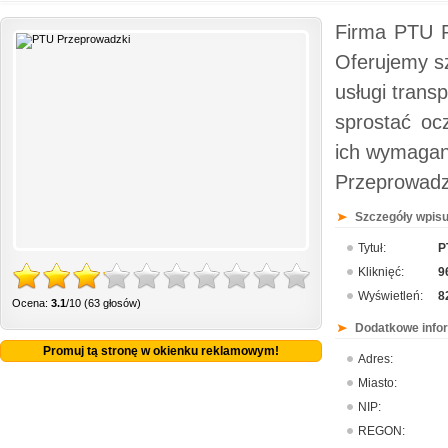
Firma PTU P
Oferujemy s
usługi trans
sprostać oc
ich wymagan
Przeprowadz
Szczegóły wpisu
Tytuł:
P
Kliknięć:
9
Wyświetleń:
8
Ocena:
3.1
/10 (63 głosów)
Dodatkowe info
Promuj tą stronę w okienku reklamowym!
Adres:
Miasto:
NIP:
REGON: