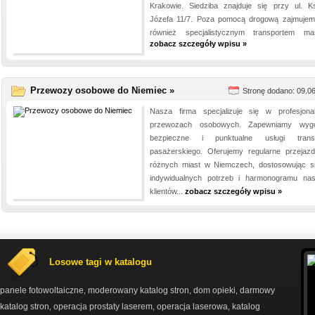
Krakowie. Siedziba znajduje się przy ul. Ks
Józefa 11/7. Poza pomocą drogową zajmujem
również specjalistycznym transportem mas
zobacz szczegóły wpisu »
Przewozy osobowe do Niemiec »
Stronę dodano: 09.0
Nasza firma specjalizuje się w profesjona
przewozach osobowych. Zapewniamy wygo
bezpieczne i punktualne usługi transp
pasażerskiego. Oferujemy regularne przejaz
różnych miast w Niemczech, dostosowując s
indywidualnych potrzeb i harmonogramu na
klientów...
zobacz szczegóły wpisu »
Losowe tagi w katalogu
panele fotowoltaiczne
moderowany katalog stron
dom opieki
darmowy
,
,
,
katalog stron
operacja prostaty laserem
operacja laserowa
katalog
,
,
,