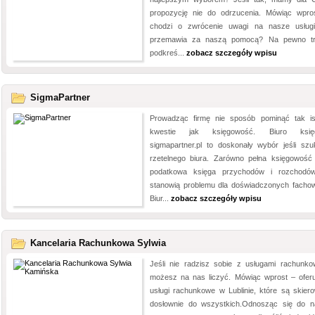
propozycję nie do odrzucenia. Mówiąc wpr
chodzi o zwrócenie uwagi na nasze usług
przemawia za naszą pomocą? Na pewno t
podkreś...
zobacz szczegóły wpisu
SigmaPartner
Prowadząc firmę nie sposób pominąć tak is
kwestie jak księgowość. Biuro księ
sigmapartner.pl to doskonały wybór jeśli sz
rzetelnego biura. Zarówno pełna księgowość 
podatkowa księga przychodów i rozchodó
stanowią problemu dla doświadczonych facho
Biur...
zobacz szczegóły wpisu
Kancelaria Rachunkowa Sylwia
Jeśli nie radzisz sobie z usługami rachunko
możesz na nas liczyć. Mówiąc wprost – ofer
usługi rachunkowe w Lublinie, które są skier
dosłownie do wszystkich.Odnosząc się do n