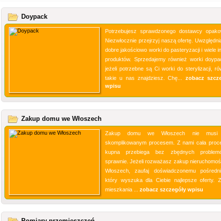
Doypack
Potrzebujesz sprawdzonego dostawcy opak
Niezwłocznie przejrzyj naszą ofertę. Uwzględni
dobre jakościowo worki do pasteryzacji i wiele 
produktów. Sprzedajemy również worki doypa
jeżeli potrzebne są Ci worki do sterylizacji, r
takie u nas znajdziesz. Chę...
zobacz szcz
wpisu
Zakup domu we Włoszech
Zakup domu we Włoszech nie musi
skomplikowanym procesem. Z nami cała proc
kupna przebiega bez zbędnych problem
sprawnie. Jeżeli rozważasz zakup nieruchomoś
Włoszech, zaufaj doświadczonemu pośredni
który wyszuka dla Ciebie najlepsze oferty. 
mieszkania ...
zobacz szczegóły wpisu
Pomiary przemieszczeń