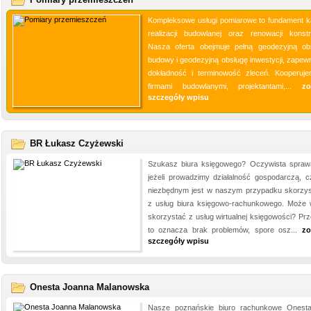
Kompleksowe usługi pomiarowe to fundament k
realizacji budowlanej oraz renowacji konstru
Nasza oferta obejmuje pełną geodezyjną ob
budowy i geodezyjną obsługę inwestycji, zapewn
dokładność i terminowość zleceń. Kooperuj
firmami budowlanymi, projektantami,...
zo
szczegóły wpisu
BR Łukasz Czyżewski
Szukasz biura księgowego? Oczywista spraw
jeżeli prowadzimy działalność gospodarczą, 
niezbędnym jest w naszym przypadku skorzys
z usług biura księgowo-rachunkowego. Może 
skorzystać z usług wirtualnej księgowości? Prz
to oznacza brak problemów, spore osz...
zo
szczegóły wpisu
Onesta Joanna Malanowska
Nasze poznańskie biuro rachunkowe Onesta