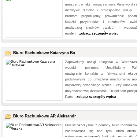
miejscem, w jakim mogą zamówić Państwo dla s
niezwykle rzetelne i profesjonalne usługi.
klientom proponujemy prowadzenie podat
książki przychodów i rozchodów, ewide
analityczną środków trwałych i wyposaż
ewiden...
zobacz szczegóły wpisu
Biuro Rachunkowe Katarzyna Ba
Zapewniamy usługi księgowe w Warszawi
wysokim poziomie. Umożliwiamy Pań
nawiązanie kontaktu z faktycznymi ekspe
podatkowymi, co umożliwia uruchomienie moż
najbardziej opłacalnego biznesu, czy udoskona
dotychczasowej działalności. Dzięki nam podejm
Pańs...
zobacz szczegóły wpisu
Biuro Rachunkowe AR Aleksandr
Musisz skorzystać z pomocy biura rachunkow
zastanawiasz się nad tym, która oferta
najlepszym wyborem? Jeśli tak, mamy dla C