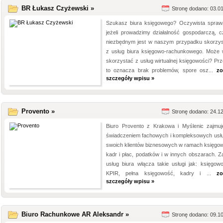
BR Łukasz Czyżewski »
Stronę dodano: 03.0
Szukasz biura księgowego? Oczywista spraw
jeżeli prowadzimy działalność gospodarczą, 
niezbędnym jest w naszym przypadku skorzys
z usług biura księgowo-rachunkowego. Może 
skorzystać z usług wirtualnej księgowości? Prz
to oznacza brak problemów, spore osz...
zo
szczegóły wpisu »
Provento »
Stronę dodano: 24.1
Biuro Provento z Krakowa i Myślenic zajmuj
świadczeniem fachowych i kompleksowych usłu
swoich klientów biznesowych w ramach księgow
kadr i płac, podatków i w innych obszarach. Z
usług biura włącza takie usługi jak: księgow
KPIR, pełna księgowość, kadry i ...
zo
szczegóły wpisu »
Biuro Rachunkowe AR Aleksandr »
Stronę dodano: 09.1