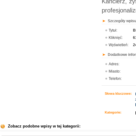
Kanclerz, zy
profesjonali
Szczegóły wpisu
Tytuł:
B
Kliknięć:
6
Wyświetleń:
2
Dodatkowe info
Adres:
Miasto:
Telefon:
Słowa kluczowe:
Kategorie:
Zobacz podobne wpisy w tej kategorii: