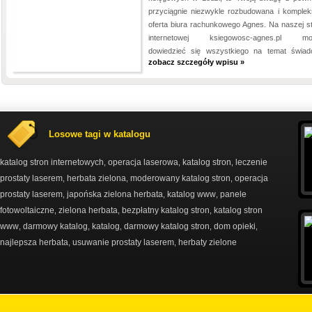
przyciągnie niezwykle rozbudowana i komple
oferta biura rachunkowego Agnes. Na naszej st
internetowej ksiegowosc-agnes.pl mo
dowiedzieć się wszystkiego na temat świadc
zobacz szczegóły wpisu »
Losowe tagi w katalogu
katalog stron internetowych
operacja laserowa
katalog stron
leczenie
,
,
,
prostaty laserem
herbata zielona
moderowany katalog stron
operacja
,
,
,
prostaty laserem
japońska zielona herbata
katalog www
panele
,
,
,
fotowoltaiczne
zielona herbata
bezpłatny katalog stron
katalog stron
,
,
,
www
darmowy katalog
katalog
darmowy katalog stron
dom opieki
,
,
,
,
,
najlepsza herbata
usuwanie prostaty laserem
herbaty zielone
,
,