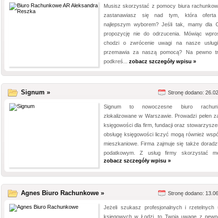
Musisz skorzystać z pomocy biura rachunkow
zastanawiasz się nad tym, która oferta
najlepszym wyborem? Jeśli tak, mamy dla C
propozycję nie do odrzucenia. Mówiąc wpr
chodzi o zwrócenie uwagi na nasze usług
przemawia za naszą pomocą? Na pewno t
podkreś...
zobacz szczegóły wpisu »
Signum »
Stronę dodano: 26.0
Signum to nowoczesne biuro rachun
zlokalizowane w Warszawie. Prowadzi pełen z
księgowości dla firm, fundacji oraz stowarzysze
obsługę księgowości liczyć mogą również wspó
mieszkaniowe. Firma zajmuje się także dorad
podatkowym. Z usług firmy skorzystać mo
zobacz szczegóły wpisu »
Agnes Biuro Rachunkowe »
Stronę dodano: 13.0
Jeżeli szukasz profesjonalnych i rzetelnych 
księgowych w Łodzi, to Twoją uwagę z pewn