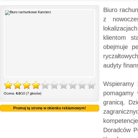
Biuro rachun
z nowocze
lokalizacja
klientom st
obejmuje pe
ryczałtowyc
audyty fina
Wspieramy z
pomagamy w
Ocena:
4.0
/10 (7 głosów)
granicą. Dz
Promuj tą stronę w okienku reklamowym!
zagraniczny
kompetencje
Doradców Po