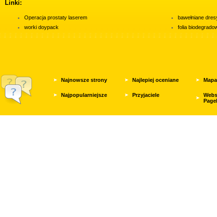
Linki:
Operacja prostaty laserem
bawełniane dres
worki doypack
folia biodegrad
Najnowsze strony
Najlepiej oceniane
Mapa
Najpopularniejsze
Przyjaciele
Webs
Page