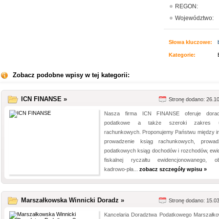
REGON:
Województwo:
Słowa kluczowe:
Kategorie:
Zobacz podobne wpisy w tej kategorii:
ICN FINANSE »
Stronę dodano: 26.1
Nasza firma ICN FINANSE oferuje dorad
podatkowe a także szeroki zakres u
rachunkowych. Proponujemy Państwu między i
prowadzenie ksiąg rachunkowych, prowad
podatkowych ksiąg dochodów i rozchodów, ewid
fiskalnej ryczałtu ewidencjonowanego, ob
kadrowo-pła...
zobacz szczegóły wpisu »
Marszałkowska Winnicki Doradz »
Stronę dodano: 15.0
Kancelaria Doradztwa Podatkowego Marszałk