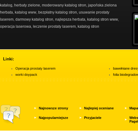
katalog
herbaty zielone
moderowany katalog stron
japońska zielona
,
,
,
herbata
katalog www
bezpłatny katalog stron
usuwanie prostaty
,
,
,
laserem
darmowy katalog stron
najlepsza herbata
katalog stron www
,
,
,
,
operacja laserowa
leczenie prostaty laserem
katalog stron
,
,
Linki:
Operacja prostaty laserem
bawełniane dres
worki doypack
folia biodegrad
Najnowsze strony
Najlepiej oceniane
Mapa
Najpopularniejsze
Przyjaciele
Webs
Page