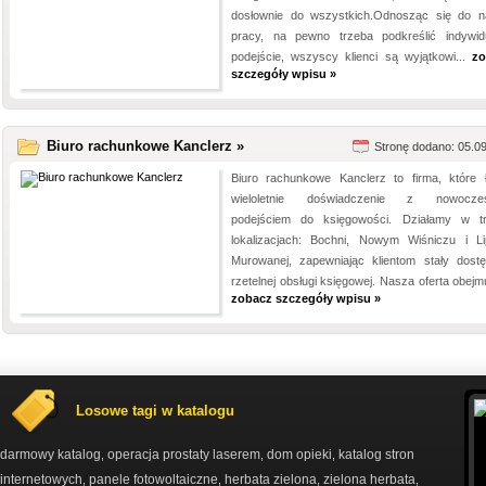
dosłownie do wszystkich.Odnosząc się do n
pracy, na pewno trzeba podkreślić indywid
podejście, wszyscy klienci są wyjątkowi...
zo
szczegóły wpisu »
Biuro rachunkowe Kanclerz »
Stronę dodano: 05.0
Biuro rachunkowe Kanclerz to firma, które 
wieloletnie doświadczenie z nowocze
podejściem do księgowości. Działamy w t
lokalizacjach: Bochni, Nowym Wiśniczu i Li
Murowanej, zapewniając klientom stały dost
rzetelnej obsługi księgowej. Nasza oferta obejmu
zobacz szczegóły wpisu »
Losowe tagi w katalogu
darmowy katalog
operacja prostaty laserem
dom opieki
katalog stron
,
,
,
internetowych
panele fotowoltaiczne
herbata zielona
zielona herbata
,
,
,
,