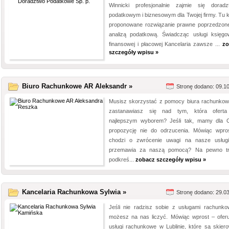
Winnicki profesjonalnie zajmie się dorad
podatkowym i biznesowym dla Twojej firmy. Tu 
proponowane rozwiązanie prawne poprzedzone
analizą podatkową. Świadcząc usługi księgo
finansowej i płacowej Kancelaria zawsze ...
zo
szczegóły wpisu »
Biuro Rachunkowe AR Aleksandr »
Stronę dodano: 09.1
Musisz skorzystać z pomocy biura rachunkow
zastanawiasz się nad tym, która oferta
najlepszym wyborem? Jeśli tak, mamy dla C
propozycję nie do odrzucenia. Mówiąc wpr
chodzi o zwrócenie uwagi na nasze usług
przemawia za naszą pomocą? Na pewno t
podkreś...
zobacz szczegóły wpisu »
Kancelaria Rachunkowa Sylwia »
Stronę dodano: 29.0
Jeśli nie radzisz sobie z usługami rachunko
możesz na nas liczyć. Mówiąc wprost – ofer
usługi rachunkowe w Lublinie, które są skier