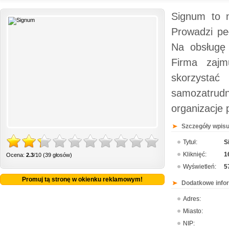
Signum to 
Prowadzi peł
Na obsługę 
Firma zajm
skorzysta
samozatrud
organizacje 
Szczegóły wpisu
Tytuł:
S
Kliknięć:
1
Ocena:
2.3
/10 (39 głosów)
Wyświetleń:
5
Promuj tą stronę w okienku reklamowym!
Dodatkowe info
Adres:
Miasto:
NIP: