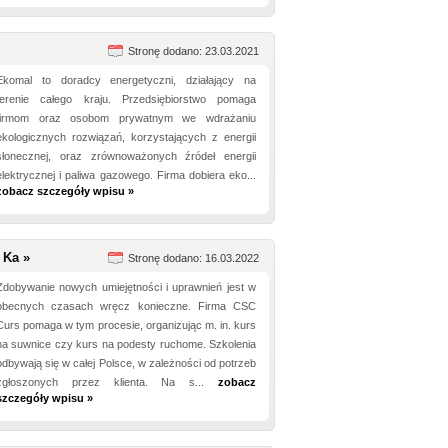
Stronę dodano: 23.03.2021
Ekomal to doradcy energetyczni, działający na
terenie całego kraju. Przedsiębiorstwo pomaga
firmom oraz osobom prywatnym we wdrażaniu
ekologicznych rozwiązań, korzystających z energii
słonecznej, oraz zrównoważonych źródeł energii
elektrycznej i paliwa gazowego. Firma dobiera eko...
zobacz szczegóły wpisu »
 Ka »
Stronę dodano: 16.03.2022
Zdobywanie nowych umiejętności i uprawnień jest w
obecnych czasach wręcz konieczne. Firma CSC
Curs pomaga w tym procesie, organizując m. in. kurs
na suwnice czy kurs na podesty ruchome. Szkolenia
odbywają się w całej Polsce, w zależności od potrzeb
zgłoszonych przez klienta. Na s...
zobacz
szczegóły wpisu »