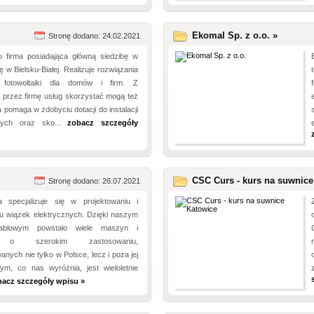
Ekomal Sp. z o.o. »
Stronę dodano: 24.02.2021
o firma posiadająca główną siedzibę w
ilię w Bielsku-Białej. Realizuje rozwiązania
fotowoltaiki dla domów i firm. Z
 przez firmę usług skorzystać mogą też
a pomaga w zdobyciu dotacji do instalacji
znych oraz sko...
zobacz szczegóły
CSC Curs - kurs na suwnice
Stronę dodano: 26.07.2021
 specjalizuje się w projektowaniu i
u wiązek elektrycznych. Dzięki naszym
ablowym powstało wiele maszyn i
ń o szerokim zastosowaniu,
nych nie tylko w Polsce, lecz i poza jej
Tym, co nas wyróżnia, jest wieloletnie
bacz szczegóły wpisu »