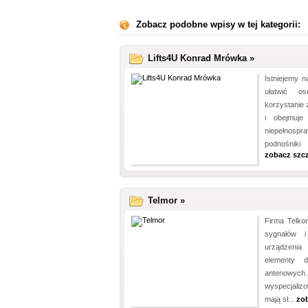
Zobacz podobne wpisy w tej kategorii:
Lifts4U Konrad Mrówka »
Istniejemy n
ułatwić o
korzystanie 
i obejmuje
niepełnosp
podnośniki
zobacz szc
Telmor »
Firma Telko
sygnałów i 
urządzenia
elementy d
antenowy
wyspecjaliz
mają sł...
zo