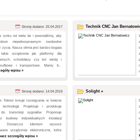
Technik CNC Jan Bernatowi
Stronę dodano: 25.04.2017
a rynku od wielu lat i powstaliśmy, aby
sobom niepełnosprawnym swobodne
z życia. Nasza oferta jest bardzo bogata
 takie urządzenia jak platformy dla
rawnych, schodołazy czy też windy i
 sufitowe i transportowe. Mamy b...
zegóły wpisu »
Solight »
Stronę dodano: 14.04.2019
m Telmor kreuje rozwiązania w świecie
technologii. Projektuje i produkuje
 do transmisji sygnałów. Proponuje
o budowy indywidualnych instalacji
ch. Dostarcza klientom wysoce
owane urządzenia elektroniczne, które
bacz szczegóły wpisu »