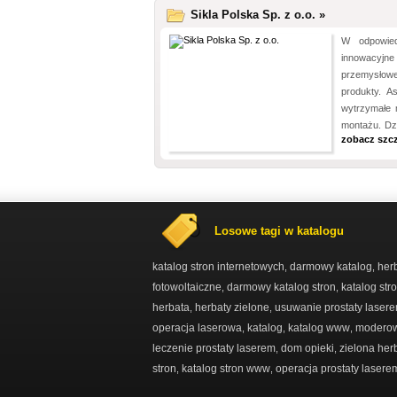
Sikla Polska Sp. z o.o. »
W odpowied
innowacyj
przemysłowej
produkty. As
wytrzymałe 
montażu. Dz
zobacz szc
Losowe tagi w katalogu
katalog stron internetowych
darmowy katalog
her
,
,
fotowoltaiczne
darmowy katalog stron
katalog str
,
,
herbata
herbaty zielone
usuwanie prostaty laser
,
,
operacja laserowa
katalog
katalog www
moderow
,
,
,
leczenie prostaty laserem
dom opieki
zielona her
,
,
stron
katalog stron www
operacja prostaty lasere
,
,