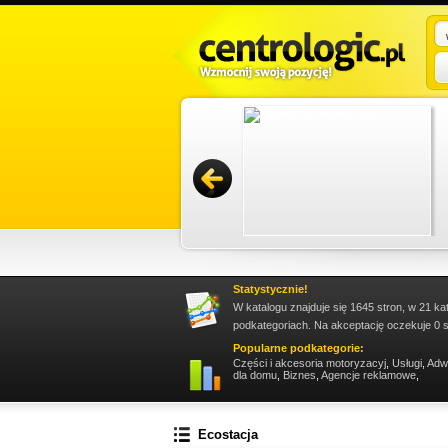
istrowanie nieruchomościami Gdańsk,
ami Sopot. Firma zapewnia bieżący nadzór nad
zac...
Promuj stronę w okienku!
Statystycznie!
W katalogu znajduje się 1645 stron, w 21 ka
podkategoriach. Na akceptację oczekuje 0 s
Popularne podkategorie:
Części i akcesoria motoryzacyj
,
Usługi
,
Adw
dla domu
,
Biznes
,
Agencje reklamowe
,
Ecostacja