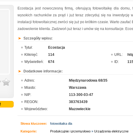
Ecostacja jest nowoczesną firmą, oferującą fotowoltaikę dla domu, 
wysokich rachunków za prąd i już teraz zdecyduj się na inwestycję 
instalacji fotowoltaicznej zwróci się już po krótkim czasie. Warto zaufać
zadowolenie klienta. Zadzwoń już teraz i umów się na konsultacje. Ecos
Szczegóły wpisu:
Tytuł:
Ecostacja
Kliknięć:
114
URL:
htt
Wyświetleń:
674
ID:
11
Dodatkowe informacje:
Adres:
Międzynarodowa 68/35
Miasto:
Warszawa
NIP:
113-300-03-47
REGON:
383763439
!
Województwo:
Mazowieckie
Słowa kluczowe:
fotowoltaika dla
Kategorie:
Produkcyjnie i przemysłowo
»
Urządzenia elektryczne