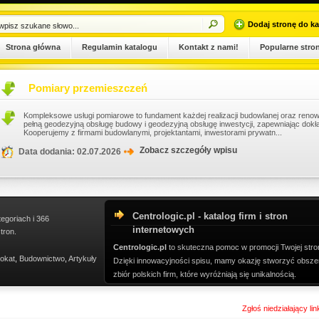
Dodaj stronę do ka
Strona główna
Regulamin katalogu
Kontakt z nami!
Popularne stro
Pomiary przemieszczeń
Kompleksowe usługi pomiarowe to fundament każdej realizacji budowlanej oraz renowa
pełną geodezyjną obsługę budowy i geodezyjną obsługę inwestycji, zapewniając dokł
Kooperujemy z firmami budowlanymi, projektantami, inwestorami prywatn...
Zobacz szczegóły wpisu
Data dodania: 02.07.2026
Centrologic.pl - katalog firm i stron
tegoriach i 366
internetowych
tron.
Centrologic.pl
to skuteczna pomoc w promocji Twojej stro
okat
,
Budownictwo
,
Artykuły
Dzięki innowacyjności spisu, mamy okazję stworzyć obsze
zbiór polskich firm, które wyróżniają się unikalnością.
Zgłoś niedziałający li