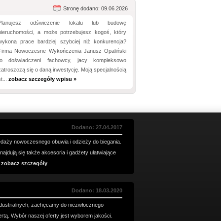
Stronę dodano: 09.06.2026
Planujesz odświeżenie lokalu lub budowę
nieruchomości, a może potrzebujesz kogoś, który
wykona prace bardziej szybciej niż konkurencja?
Firma Nowoczesne Wykończenia Janusz Opaliński
to doświadczeni fachowcy, jacy kompleksowo
zatroszczą się o daną inwestycję. Moją specjalnością
st...
zobacz szczegóły wpisu »
Dodano: 27.04.2017
edaży nowoczesnego obuwia i odzieży do biegania.
jdują się także akcesoria i gadżety ułatwiające
.
zobacz szczegóły
Dodano: 18.03.2020
industrialnych, zachęcamy do niezwłocznego
rtą. Wybór naszej oferty jest wyborem jakości.