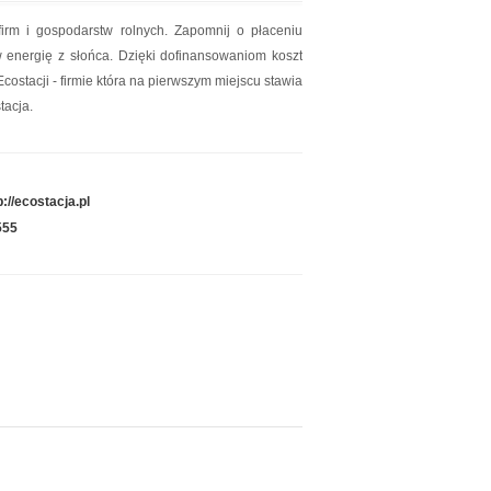
firm i gospodarstw rolnych. Zapomnij o płaceniu
w energię z słońca. Dzięki dofinansowaniom koszt
 Ecostacji - firmie która na pierwszym miejscu stawia
tacja.
p://ecostacja.pl
555