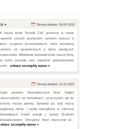
cz »
Stronę dodano: 09.04.2018
W naszej firmie Technik CNC jesteśmy w stanie
zapewnić szeroki asortyment zarówno maszyn a
także urządzeń przemysłowych, które pochodzą
zarówno od sprawdzonych a także wiodących
producentów. Wieloletnie doświadczenie naszej firmy
na rynku pozwala nam zapewnić gwarantowanie
rzetel...
zobacz szczegóły wpisu »
Stronę dodano: 11.01.2021
Dzięki panelom fotowoltaicznym firmy Solight
zaoszczędzisz na rachunkach i przyczynisz się do
ochrony naszej planety. Sprawdź już dziś naszą
wyjątkową ofertę i zaufaj specjaliście w zakresie
odnawialnych źródeł energii z ponad 25-letnim
doświadczeniem. Oferujemy Wam stworzenie pr...
zobacz szczegóły wpisu »