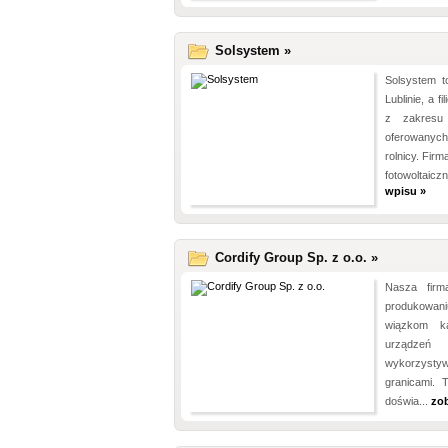
Solsystem »
Solsystem t
Lublinie, a f
z zakresu 
oferowanych
rolnicy. Firm
fotowoltaic
wpisu »
Cordify Group Sp. z o.o. »
Nasza firma
produkowani
wiązkom k
urządze
wykorzystywa
granicami. 
doświa...
zo