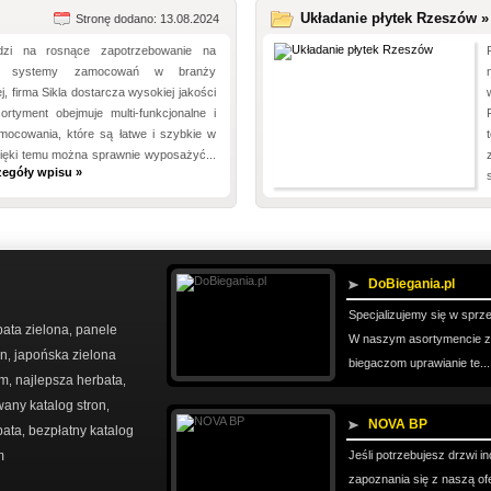
Układanie płytek Rzeszów »
Stronę dodano: 13.08.2024
zi na rosnące zapotrzebowanie na
ne systemy zamocowań w branży
, firma Sikla dostarcza wysokiej jakości
ortyment obejmuje multi-funkcjonalne i
mocowania, które są łatwe i szybkie w
ięki temu można sprawnie wyposażyć...
zegóły wpisu »
DoBiegania.pl
Specjalizujemy się w sprz
bata zielona
panele
,
W naszym asortymencie zna
on
japońska zielona
,
biegaczom uprawianie te..
em
najlepsza herbata
,
,
any katalog stron
,
NOVA BP
bata
bezpłatny katalog
,
m
Jeśli potrzebujesz drzwi 
zapoznania się z naszą ofe